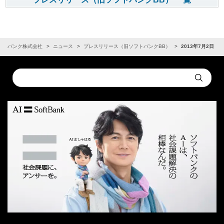
フトバンク株式会社
ニュース
プレスリリース（旧ソフトバンクBB）
2013年7月2日
Conduct
Submit
a
search