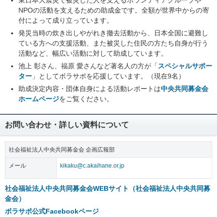
東日本大震災で被災した人を支えるボランティアグループや
NPOの活動を支えるための助成金です。全額が世界中からの寄
付によって成り立っています。
発災当時の炊き出しやがれき撤去活動から、日本全国に避難し
ている方への支援活動、また被災した住民の方たち自身が行う
活動など、幅広い活動に対して助成しています。
池上 彰さん、福原 愛さんなど著名人の方が「
スペシャルサポー
ター
」としてボラサポを応援しています。（現在9名）
助成決定内容・団体自身による活動レポートは
中央共同募金会
ホームページ
をご覧ください。
お問い合わせ・詳しい資料について
社会福祉法人中央共同募金会 企画広報部
メール
kikaku@c.akaihane.or.jp
社会福祉法人中央共同募金会WEBサイト（社会福祉法人中央共同募
金会）
ボラサポ公式Facebookページ