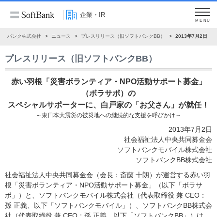
企業・IR
MENU
フトバンク株式会社
ニュース
プレスリリース（旧ソフトバンクBB）
2013年7月2日
プレスリリース（旧ソフトバンクBB）
赤い羽根「災害ボランティア・NPO活動サポート募金」
（ボラサポ）の
スペシャルサポーターに、白戸家の「お父さん」が就任！
～東日本大震災の被災地への継続的な支援を呼びかけ～
2013年7月2日
社会福祉法人中央共同募金会
ソフトバンクモバイル株式会社
ソフトバンクBB株式会社
社会福祉法人中央共同募金会（会長：斎藤 十朗）が運営する赤い羽
根「災害ボランティア・NPO活動サポート募金」（以下「ボラサ
ポ」）と、ソフトバンクモバイル株式会社（代表取締役 兼 CEO：
孫 正義、以下「ソフトバンクモバイル」）、ソフトバンクBB株式会
社（代表取締役 兼 CEO：孫 正義、以下「ソフトバンクBB」）は、