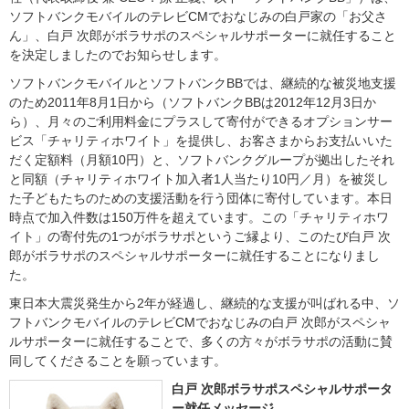
ソフトバンクモバイルのテレビCMでおなじみの白戸家の「お父さ
ん」、白戸 次郎がボラサポのスペシャルサポーターに就任すること
を決定しましたのでお知らせします。
ソフトバンクモバイルとソフトバンクBBでは、継続的な被災地支援
のため2011年8月1日から（ソフトバンクBBは2012年12月3日か
ら）、月々のご利用料金にプラスして寄付ができるオプションサー
ビス「チャリティホワイト」を提供し、お客さまからお支払いいた
だく定額料（月額10円）と、ソフトバンクグループが拠出したそれ
と同額（チャリティホワイト加入者1人当たり10円／月）を被災し
た子どもたちのための支援活動を行う団体に寄付しています。本日
時点で加入件数は150万件を超えています。この「チャリティホワ
イト」の寄付先の1つがボラサポというご縁より、このたび白戸 次
郎がボラサポのスペシャルサポーターに就任することになりまし
た。
東日本大震災発生から2年が経過し、継続的な支援が叫ばれる中、ソ
フトバンクモバイルのテレビCMでおなじみの白戸 次郎がスペシャ
ルサポーターに就任することで、多くの方々がボラサポの活動に賛
同してくださることを願っています。
白戸 次郎ボラサポスペシャルサポータ
ー就任メッセージ