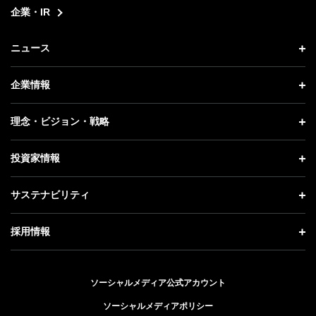
企業・IR
ニュース
ニュース トップ
企業情報
プレスリリース
企業情報 トップ
理念・ビジョン・戦略
お知らせ
社長メッセージ
理念・ビジョン・戦略 トップ
投資家情報
更新情報
会社概要
成長戦略「Activate AI for Society」
投資家情報 トップ
記者説明会
サステナビリティ
事業紹介
技術戦略
経営方針
ソフトバンクニュース
サステナビリティ トップ
ガバナンス
採用情報
人材戦略
IRライブラリー
トップメッセージ
社会貢献活動
採用情報 トップ
財務情報
ESG方針・体制
ソーシャルメディア公式アカウント
公開情報
新卒採用
個人投資家の皆さまへ
ソーシャルメディアポリシー
価値創造プロセス