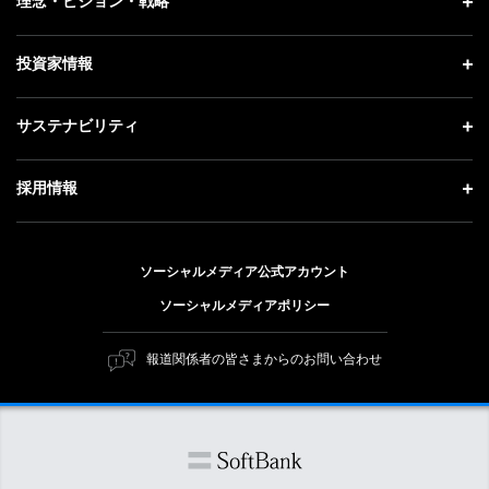
理念・ビジョン・戦略
お知らせ
社長メッセージ
理念・ビジョン・戦略 トップ
投資家情報
更新情報
会社概要
成長戦略「Activate AI for Society」
記者説明会
投資家情報 トップ
サステナビリティ
事業紹介
技術戦略
ソフトバンクニュース
経営方針
ガバナンス
サステナビリティ トップ
採用情報
人材戦略
IRライブラリー
社会貢献活動
トップメッセージ
採用情報 トップ
財務情報
公開情報
ESG方針・体制
ソーシャルメディア公式アカウント
新卒採用
個人投資家の皆さまへ
ソーシャルメディアポリシー
価値創造プロセス
キャリア採用
株式と社債について
マテリアリティ（重要課題）
報道関係者の皆さまからのお問い合わせ
障がい者採用
コーポレート・ガバナンス
ESGの主な取り組み
ソフトバンク クルー採用
IRニュース
ESG関連資料