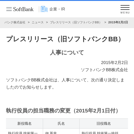
企業・IR
MENU
フトバンク株式会社
ニュース
プレスリリース（旧ソフトバンクBB）
2015年2月2日
プレスリリース（旧ソフトバンクBB）
人事について
2015年2月2日
ソフトバンクBB株式会社
ソフトバンクBB株式会社は、人事について、次の通り決定しま
したのでお知らせします。
執行役員の担当職務の変更（2015年2月1日付）
新役職名
氏名
旧役職名
執行役員 技術第一
佃 英幸
執行役員 技術第一統括