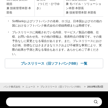
統括
（つくだ・ひでゆ
兼 モバイル・ソリューショ
兼 技術管理本部 本
き）
ン本部 本部長
部長
兼 技術管理本部 本部長
SoftBankおよびソフトバンクの名称、ロゴは、日本国およびその他の
国におけるソフトバンク株式会社の登録商標または商標です。
プレスリリースに掲載されている内容、サービス／製品の価格、仕
様、お問い合わせ先、その他の情報は、発表時点の情報です。その後
予告なしに変更となる場合があります。また、プレスリリースにおけ
る計画、目標などはさまざまなリスクおよび不確実な事実により、実
際の結果が予測と異なる場合もあります。あらかじめご了承くださ
い。
プレスリリース（旧ソフトバンクBB） 一覧
フトバンク株式会社
ニュース
プレスリリース（旧ソフトバンクBB）
2015年2月2日
Conduct
Submit
a