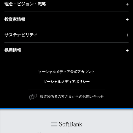
企業情報 トップ
理念・ビジョン・戦略
お知らせ
社長メッセージ
理念・ビジョン・戦略 トップ
投資家情報
更新情報
会社概要
成長戦略「Activate AI for Society」
投資家情報 トップ
記者説明会
サステナビリティ
事業紹介
技術戦略
経営方針
ソフトバンクニュース
サステナビリティ トップ
ガバナンス
採用情報
人材戦略
IRライブラリー
トップメッセージ
社会貢献活動
採用情報 トップ
財務情報
ESG方針・体制
ソーシャルメディア公式アカウント
公開情報
新卒採用
個人投資家の皆さまへ
ソーシャルメディアポリシー
価値創造プロセス
キャリア採用
株式と社債について
マテリアリティ（重要課題）
報道関係者の皆さまからのお問い合わせ
障がい者採用
コーポレート・ガバナンス
ESGの主な取り組み
ソフトバンク クルー採用
IRニュース
ESG関連資料
外部評価・イニシアチブ