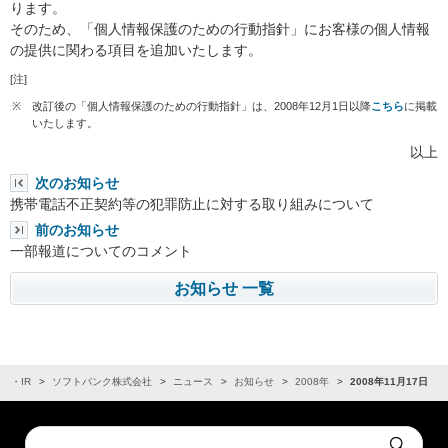
ります。
そのため、「個人情報保護のための行動指針」にお客様の個人情報
の提供に関わる項目を追加いたします。
[注]
※
改訂後の「個人情報保護のための行動指針」は、2008年12月1日以降
こちら
に掲載
いたします。
以上
次のお知らせ
携帯電話不正契約等の犯罪防止に対する取り組みについて
前のお知らせ
一部報道についてのコメント
お知らせ 一覧
業・IR
ソフトバンク株式会社
ニュース
お知らせ
2008年
2008年11月17日
Conduct