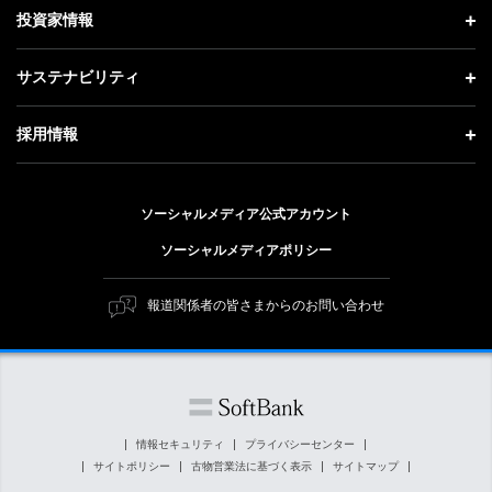
理念・ビジョン・戦略 トップ
投資家情報
更新情報
会社概要
成長戦略「Activate AI for Society」
投資家情報 トップ
記者説明会
サステナビリティ
事業紹介
技術戦略
経営方針
ソフトバンクニュース
サステナビリティ トップ
ガバナンス
採用情報
人材戦略
IRライブラリー
トップメッセージ
社会貢献活動
採用情報 トップ
財務情報
ESG方針・体制
ソーシャルメディア公式アカウント
公開情報
新卒採用
個人投資家の皆さまへ
ソーシャルメディアポリシー
価値創造プロセス
キャリア採用
株式と社債について
マテリアリティ（重要課題）
報道関係者の皆さまからのお問い合わせ
障がい者採用
コーポレート・ガバナンス
ESGの主な取り組み
ソフトバンク クルー採用
IRニュース
ESG関連資料
外部評価・イニシアチブ
情報セキュリティ
プライバシーセンター
サイトポリシー
古物営業法に基づく表示
サイトマップ
社会貢献活動