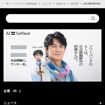
企業・IR
ソフトバンク株式会社
ニュース
お知らせ
2013年
2013年8月30日
Conduct
Submit
a
search
企業・IR
ニュース