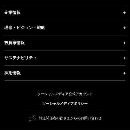
ニュース トップ
企業情報
プレスリリース
企業情報 トップ
理念・ビジョン・戦略
お知らせ
社長メッセージ
理念・ビジョン・戦略 トップ
投資家情報
更新情報
会社概要
成長戦略「Activate AI for Society」
投資家情報 トップ
記者説明会
サステナビリティ
事業紹介
技術戦略
経営方針
ソフトバンクニュース
サステナビリティ トップ
ガバナンス
採用情報
人材戦略
IRライブラリー
トップメッセージ
社会貢献活動
採用情報 トップ
財務情報
ESG方針・体制
ソーシャルメディア公式アカウント
公開情報
新卒採用
個人投資家の皆さまへ
ソーシャルメディアポリシー
価値創造プロセス
キャリア採用
株式と社債について
マテリアリティ（重要課題）
報道関係者の皆さまからのお問い合わせ
障がい者採用
コーポレート・ガバナンス
ESGの主な取り組み