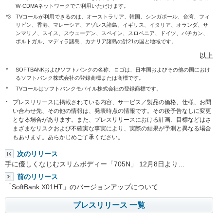
W-CDMAネットワークでご利用いただけます。
*3
TVコールが利用できるのは、オーストラリア、韓国、シンガポール、台湾、フィ
リピン、香港、マレーシア、アゾレス諸島、イギリス、イタリア、オランダ、サ
ンマリノ、スイス、スウェーデン、スペイン、スロベニア、ドイツ、バチカン、
ポルトガル、マディラ諸島、カナリア諸島の計21の国と地域です。
以上
*
SOFTBANKおよびソフトバンクの名称、ロゴは、日本国およびその他の国におけ
るソフトバンク株式会社の登録商標または商標です。
*
TVコールはソフトバンクモバイル株式会社の登録商標です。
プレスリリースに掲載されている内容、サービス／製品の価格、仕様、お問
い合わせ先、その他の情報は、発表時点の情報です。その後予告なしに変更
となる場合があります。また、プレスリリースにおける計画、目標などはさ
まざまなリスクおよび不確実な事実により、実際の結果が予測と異なる場合
もあります。あらかじめご了承ください。
次のリリース
手に優しくなじむスリムボディー「705N」 12月8日より…
前のリリース
「SoftBank X01HT」のバージョンアップについて
プレスリリース 一覧