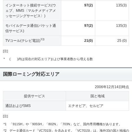
インターネット接続サービス(ウ
97(2)
135(3)
ェブ、MMS〈マルチメディアメ
ッセージングサービス〉)
モバイルデータ通信(パケット通
97(2)
135(3)
信サービス)
※3
TVコール(テレビ電話)
21(0)
25 (0)
[注]
*
( )内は現在の対応エリアおよび事業者数から増える数
国際ローミング対応エリア
2006年12月14日時点
提供サービス
国と地域
通話およびSMS
エチオピア、セルビア
[注]
*1
「911SH」や「905SH」「802N」「703N」など、国内専用機種があります。
*2
データ通信カード「VC701SI」を含みます。「VC701SI」は、海外33の国と地域の