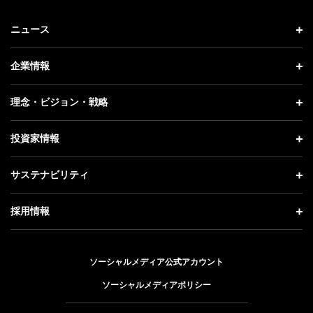
ニュース
ニュース トップ
企業情報
プレスリリース
企業情報 トップ
理念・ビジョン・戦略
お知らせ
社長メッセージ
理念・ビジョン・戦略 トップ
投資家情報
更新情報
会社概要
成長戦略「Activate AI for Society」
投資家情報 トップ
記者説明会
サステナビリティ
事業紹介
技術戦略
経営方針
ソフトバンクニュース
サステナビリティ トップ
ガバナンス
採用情報
人材戦略
IRライブラリー
トップメッセージ
社会貢献活動
採用情報 トップ
財務情報
ESG方針・体制
ソーシャルメディア公式アカウント
公開情報
新卒採用
個人投資家の皆さまへ
ソーシャルメディアポリシー
価値創造プロセス
キャリア採用
株式と社債について