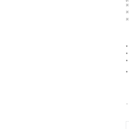
※
※
※
*
*
*
*