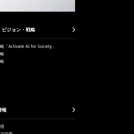
・ビジョン・戦略
Activate AI for Society」
略
略
情報
用
ア採用