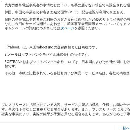
先方の携帯電話事業者の事情などにより、相手に届かない場合でも課金される
韓国、中国の事業者のお客さま宛の国際SMSは、配信確認が利用できません。
韓国の携帯電話事業者をご利用のお客さま宛に送信したSMSのリトライ機能の有
なお、今回のサービス開始にあわせて、韓国事業者宛国際メールについてキャ
キャンペーンの詳細につきましては
次ページ
を参照ください。
「Yahoo!」は、米国Yahoo! Inc.の登録商標または商標です。
S!メールはソフトバンクモバイル株式会社の商標です。
SOFTBANKおよびソフトバンクの名称、ロゴは、日本国およびその他の国に
標です。
その他、本紙に記載されている会社名および商品・サービス名は、各社の商標
プレスリリースに掲載されている内容、サービス／製品の価格、仕様、お問い合
す。その後予告なしに変更となる場合があります。また、プレスリリースにおけ
確実な事実により、実際の結果が予測と異なる場合もあります。あらかじめご了
一覧へ