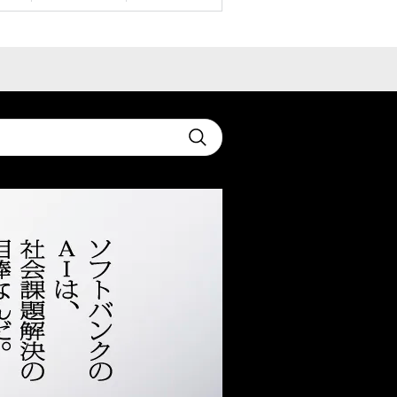
t
Submit