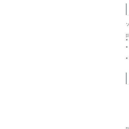
[
*
*
*
[