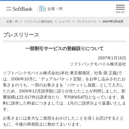
企業・IR
MENU
ム
企業・IR
ソフトバンク株式会社
ニュース
プレスリリース
2007年1月16日
プレスリリース
一部割引サービスの登録誤りについて
2007年1月16日
ソフトバンクモバイル株式会社
ソフトバンクモバイル株式会社(本社:東京都港区、社長:孫 正義)で
は、2006年10月に「デュアルパケット定額」をお申し込みされたお
客さまのうち、一部のお客さまを「パケットし放題」として入力し
たため、2006年12月請求額に誤りが生じたことが判明しました。影
響規模は22,017件(1請求当たり、平均約654円)となっています。過
剰に請求した料金につきましては、1月のご請求分より返還いたしま
す。
お客さまには多大なご迷惑をおかけしたことを深くお詫びするとと
もに、今後の再発防止に努めてまいります。