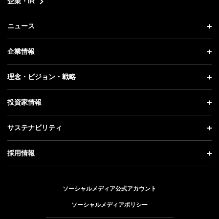
企業・IR
ニュース
ニュース トップ
企業情報
プレスリリース
企業情報 トップ
理念・ビジョン・戦略
お知らせ
社長メッセージ
理念・ビジョン・戦略 トップ
投資家情報
更新情報
会社概要
成長戦略「Activate AI for Society」
投資家情報 トップ
記者説明会
サステナビリティ
事業紹介
技術戦略
経営方針
ソフトバンクニュース
サステナビリティ トップ
ガバナンス
採用情報
人材戦略
IRライブラリー
トップメッセージ
社会貢献活動
採用情報 トップ
財務情報
ESG方針・体制
ソーシャルメディア公式アカウント
公開情報
新卒採用
個人投資家の皆さまへ
ソーシャルメディアポリシー
価値創造プロセス
キャリア採用