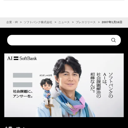
ム
企業・IR
ソフトバンク株式会社
ニュース
プレスリリース
2007年1月16日
Conduct
Submit
a
search