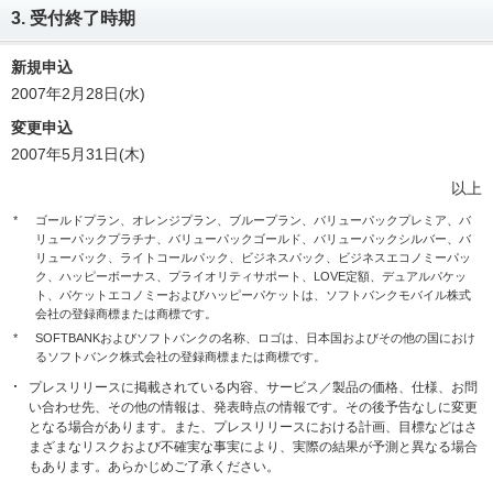
3. 受付終了時期
新規申込
2007年2月28日(水)
変更申込
2007年5月31日(木)
以上
*
ゴールドプラン、オレンジプラン、ブループラン、バリューパックプレミア、バ
リューパックプラチナ、バリューパックゴールド、バリューパックシルバー、バ
リューパック、ライトコールパック、ビジネスパック、ビジネスエコノミーパッ
ク、ハッピーボーナス、プライオリティサポート、LOVE定額、デュアルパケッ
ト、パケットエコノミーおよびハッピーパケットは、ソフトバンクモバイル株式
会社の登録商標または商標です。
*
SOFTBANKおよびソフトバンクの名称、ロゴは、日本国およびその他の国におけ
るソフトバンク株式会社の登録商標または商標です。
プレスリリースに掲載されている内容、サービス／製品の価格、仕様、お問
い合わせ先、その他の情報は、発表時点の情報です。その後予告なしに変更
となる場合があります。また、プレスリリースにおける計画、目標などはさ
まざまなリスクおよび不確実な事実により、実際の結果が予測と異なる場合
もあります。あらかじめご了承ください。