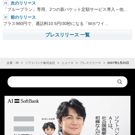
次のリリース
「ブループラン」専用、2つの新パケット定額サービス導入～他…
前のリリース
プラス980円で、通話料10.5円/30秒になる「Wホワイ…
プレスリリース 一覧
ム
企業・IR
ソフトバンク株式会社
ニュース
プレスリリース
2007年1月25日
Conduct
Submit
a
search