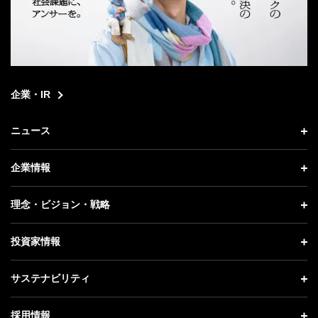
企業・IR
ニュース
ニュース トップ
企業情報
プレスリリース
企業情報 トップ
理念・ビジョン・戦略
お知らせ
社長メッセージ
理念・ビジョン・戦略 トップ
投資家情報
更新情報
会社概要
成長戦略「Activate AI for Society」
投資家情報 トップ
記者説明会
サステナビリティ
事業紹介
技術戦略
経営方針
ソフトバンクニュース
サステナビリティ トップ
ガバナンス
採用情報