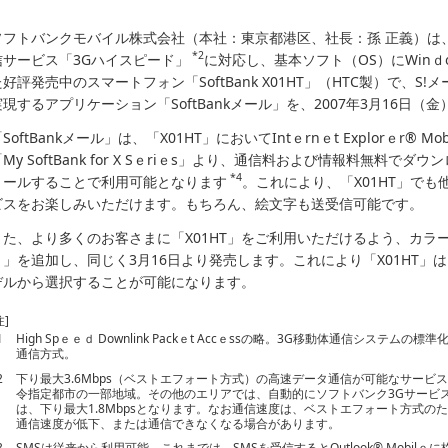
ソフトバンクモバイル株式会社（本社：東京都港区、社長：孫 正義）は、
*2
信サービス「3Gハイスピード」
に対応し、基本ソフト（OS）にWinｄows 
た好評発売中のスマートフォン「SoftBank X01HT」（HTC製）で、S!
実現するアプリケーション「SoftBankメール」を、2007年3月16日
SoftBankメール」は、「X01HT」においてIntｅrnｅt Explorｅr®
「My SoftBank for X Sｅriｅs」より、通信料および情報料無料
*4
トールすることで利用可能となります
。これにより、「X01HT」で
ビスをお楽しみいただけます。もちろん、絵文字も送受信可能です。
また、より多くのお客さまに「X01HT」をご利用いただけるよう、カラ
ト」を追加し、同じく3月16日より発売します。これにより「X01HT」
デルから選択することが可能になります。
注]
1
High Spｅｅｄ Downlink Packｅt Accｅssの略。3G移動体通信システムの
通信方式。
2
下り最大3.6Mbps（ベストエフォート方式）の高速データ通信が可能なサービ
令指定都市の一部地域。その他のエリアでは、自動的にソフトバンク3Gサービス
は、下り最大1.8Mbpsとなります。なお通信速度は、ベストエフォート方式
通信速度が低下、または通信できなくなる場合があります。
3
SMSは従来から利用可能。これまでは、SMSを受信するとOutlook® Mobilｅに