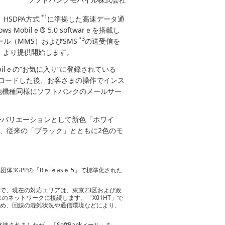
*1
HSDPA方式
に準拠した高速データ通
Mobilｅ® 5.0 softwarｅを搭載し
*3
メール（MMS）およびSMS
の送受信を
（金）より提供開始します。
 Mobilｅの“お気に入り”に登録されている
でダウンロードした後、お客さまの操作でインス
も他機種同様にソフトバンクのメールサー
ーバリエーションとして新色「ホワイ
は、従来の「ブラック」とともに2色のモ
標準化団体3GPPの「Rｅlｅasｅ 5」で標準化された
スで、現在の対応エリアは、東京23区および政
のネットワークに接続します。「X01HT」で
のため、回線の混雑状況や通信環境などにより、
格納されましたが、「SoftBankメール」を