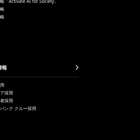
Activate AI for Society」
略
略
情報
用
ア採用
者採用
バンク クルー採用