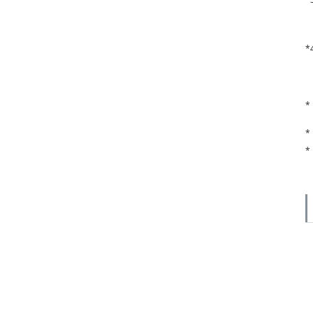
*
*
*
*