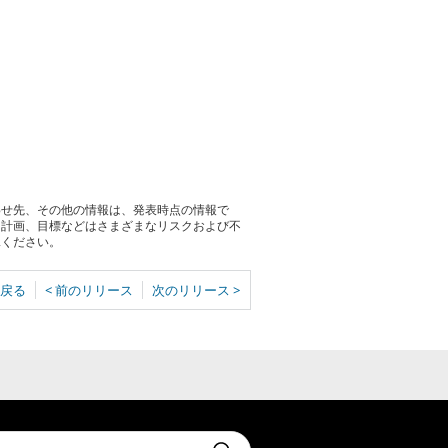
わせ先、その他の情報は、発表時点の情報で
る計画、目標などはさまざまなリスクおよび不
承ください。
戻る
< 前のリリース
次のリリース >
t