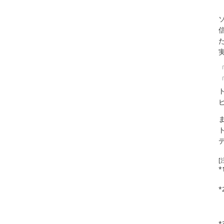
「
[
*
*
*