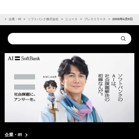
ム
企業・IR
ソフトバンク株式会社
ニュース
プレスリリース
2008年4月9日
Conduct
Submit
a
search
企業・IR