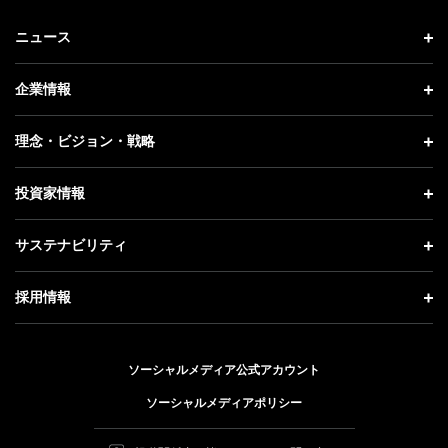
ニュース
ニュース トップ
企業情報
プレスリリース
企業情報 トップ
理念・ビジョン・戦略
お知らせ
社長メッセージ
理念・ビジョン・戦略 トップ
投資家情報
更新情報
会社概要
成長戦略「Activate AI for Society」
投資家情報 トップ
記者説明会
サステナビリティ
事業紹介
技術戦略
経営方針
ソフトバンクニュース
サステナビリティ トップ
ガバナンス
採用情報
人材戦略
IRライブラリー
トップメッセージ
社会貢献活動
採用情報 トップ
財務情報
ESG方針・体制
ソーシャルメディア公式アカウント
公開情報
新卒採用
個人投資家の皆さまへ
ソーシャルメディアポリシー
価値創造プロセス
キャリア採用
株式と社債について