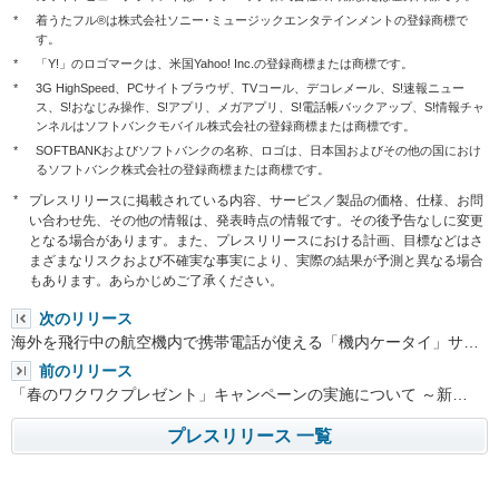
*
着うたフル®は株式会社ソニー･ミュージックエンタテインメントの登録商標で
す。
*
「Y!」のロゴマークは、米国Yahoo! Inc.の登録商標または商標です。
*
3G HighSpeed、PCサイトブラウザ、TVコール、デコレメール、S!速報ニュー
ス、S!おなじみ操作、S!アプリ、メガアプリ、S!電話帳バックアップ、S!情報チャ
ンネルはソフトバンクモバイル株式会社の登録商標または商標です。
*
SOFTBANKおよびソフトバンクの名称、ロゴは、日本国およびその他の国におけ
るソフトバンク株式会社の登録商標または商標です。
*
プレスリリースに掲載されている内容、サービス／製品の価格、仕様、お問
い合わせ先、その他の情報は、発表時点の情報です。その後予告なしに変更
となる場合があります。また、プレスリリースにおける計画、目標などはさ
まざまなリスクおよび不確実な事実により、実際の結果が予測と異なる場合
もあります。あらかじめご了承ください。
次のリリース
海外を飛行中の航空機内で携帯電話が使える「機内ケータイ」サ…
前のリリース
「春のワクワクプレゼント」キャンペーンの実施について ～新…
プレスリリース 一覧