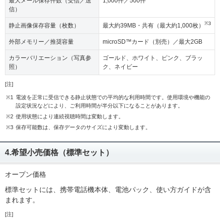
最大メール保存件数（受信／送
1,000件／500件
信）
※3
静止画像保存容量（枚数）
最大約39MB・共有（最大約1,000枚）
外部メモリー／推奨容量
microSD™カード（別売）／最大2GB
カラーバリエーション（写真参
ゴールド、ホワイト、ピンク、ブラッ
照）
ク、ネイビー
[注]
※1
電波を正常に受信できる静止状態での平均的な利用時間です。使用環境や機能の
設定状況などにより、ご利用時間が半分以下になることがあります。
※2
使用状態により連続視聴時間は変動します。
※3
保存可能数は、保存データのサイズにより変動します。
4.希望小売価格（標準セット）
オープン価格
標準セットには、携帯電話機本体、電池パック、使い方ガイドが含
まれます。
[注]