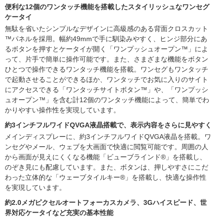
便利な12個のワンタッチ機能を搭載したスタイリッシュなワンセグ
ケータイ
無駄を省いたシンプルなデザインに高級感のある背面クロスカット
™パネルを採用。幅約49mmで手に馴染みやすく、ヒンジ部分にあ
るボタンを押すとケータイが開く「ワンプッシュオープン™」によ
って、片手で簡単に操作可能です。また、さまざまな機能をボタン
ひとつで操作できるワンタッチ機能を搭載。ワンセグもワンタッチ
で起動させることができるほか、ワンタッチでお気に入りのサイト
にアクセスできる「ワンタッチサイトボタン™」や、「ワンプッシ
ュオープン™」を含む計12個のワンタッチ機能によって、簡単でわ
かりやすい操作性を実現しています。
約3インチフルワイドQVGA液晶搭載で、表示内容をさらに見やすく
メインディスプレーに、約3インチフルワイドQVGA液晶を搭載。ワ
ンセグやメール、ウェブを大画面で快適に閲覧可能です。周囲の人
から画面が見えにくくなる機能「ビューブラインド®」を搭載し、
のぞき見にも配慮しています。また、ボタンは、押しやすさにこだ
わった立体的な「ウェーブタイルキー®」を搭載し、快適な操作性
を実現しています。
約2.0メガピクセルオートフォーカスカメラ、3Gハイスピード、世
界対応ケータイなど充実の基本性能