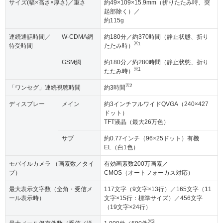
サイズ(幅×高さ×厚さ)／重さ
約49×109×15.9mm（折りたたみ時、突
起部除く）／
約115g
連続通話時間／
W-CDMA網
約180分／約370時間（静止状態、折り
※1
待受時間
たたみ時）
GSM網
約180分／約280時間（静止状態、折り
※1
たたみ時）
※2
「ワンセグ」連続視聴時間
約3時間
ディスプレー
メイン
約3インチフルワイドQVGA（240×427
ドット）
TFT液晶（最大26万色）
サブ
約0.77インチ（96×25ドット）有機
EL（白1色）
モバイルカメラ （画素数／タイ
有効画素数200万画素／
プ）
CMOS（オートフォーカス対応）
最大表示文字数（全角・受信メ
117文字（9文字×13行）／165文字（11
ール表示時）
文字×15行：標準サイズ）／456文字
（19文字×24行）
※3