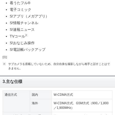
着うたフル®
電子コミック
S!アプリ（メガアプリ）
S!情報チャンネル
S!速報ニュース
※
TVコール
S!おなじみ操作
S!電話帳バックアップ
[注]
※
サブカメラを搭載していないため、自分自身を撮影しながら相手と話すことはで
きません。
3.主な仕様
通信方式
国内
W-CDMA方式
海外
W-CDMA方式、GSM方式（900／1,800
／1,900MHz）