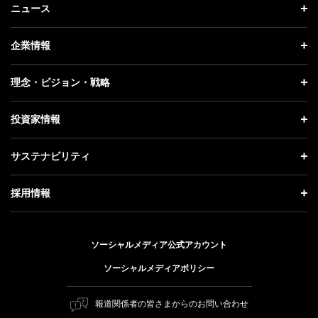
ニュース
ニュース トップ
企業情報
プレスリリース
企業情報 トップ
理念・ビジョン・戦略
お知らせ
社長メッセージ
理念・ビジョン・戦略 トップ
投資家情報
更新情報
会社概要
成長戦略「Activate AI for Society」
投資家情報 トップ
記者説明会
サステナビリティ
事業紹介
技術戦略
経営方針
ソフトバンクニュース
サステナビリティ トップ
ガバナンス
採用情報
人材戦略
IRライブラリー
トップメッセージ
社会貢献活動
採用情報 トップ
財務情報
ESG方針・体制
ソーシャルメディア公式アカウント
公開情報
新卒採用
個人投資家の皆さまへ
ソーシャルメディアポリシー
価値創造プロセス
キャリア採用
株式と社債について
マテリアリティ（重要課題）
報道関係者の皆さまからのお問い合わせ
障がい者採用