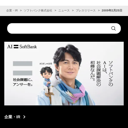
ム
企業・IR
ソフトバンク株式会社
ニュース
プレスリリース
2009年2月25日
Conduct
Submit
a
search
企業・IR