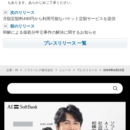
もあります。あらかじめご了承ください。
次のリリース
月額定額料490円から利用可能なパケット定額サービスを提供
前のリリース
和解による仮処分申立事件の解決に関するお知らせ
プレスリリース 一覧
ム
企業・IR
ソフトバンク株式会社
ニュース
プレスリリース
2009年4月23日
Conduct
Submit
a
search