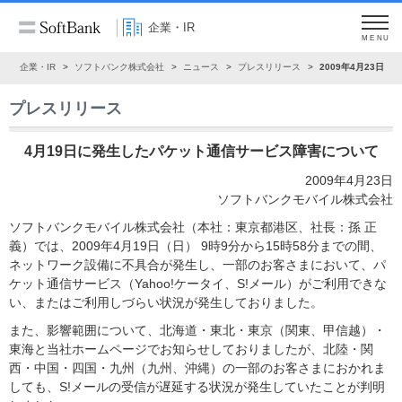
企業・IR
MENU
ム
企業・IR
ソフトバンク株式会社
ニュース
プレスリリース
2009年4月23日
プレスリリース
4月19日に発生したパケット通信サービス障害について
2009年4月23日
ソフトバンクモバイル株式会社
ソフトバンクモバイル株式会社（本社：東京都港区、社長：孫 正
義）では、2009年4月19日（日） 9時9分から15時58分までの間、
ネットワーク設備に不具合が発生し、一部のお客さまにおいて、パ
ケット通信サービス（Yahoo!ケータイ、S!メール）がご利用できな
い、またはご利用しづらい状況が発生しておりました。
また、影響範囲について、北海道・東北・東京（関東、甲信越）・
東海と当社ホームページでお知らせしておりましたが、北陸・関
西・中国・四国・九州（九州、沖縄）の一部のお客さまにおかれま
しても、S!メールの受信が遅延する状況が発生していたことが判明