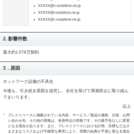
XXXXX@h.vodafone.ne.jp
XXXXX@t.vodafone.ne.jp
XXXXX@c.vodafone.ne.jp
2. 影響件数
最大約1,576万契約
3．原因
ネットワーク設備の不具合
今後も、引き続き原因を追究し、全社を挙げて再発防止に取り組ん
でまいります。
以上
*
プレスリリースに掲載されている内容、サービス／製品の価格、仕様、お問
い合わせ先、その他の情報は、発表時点の情報です。その後予告なしに変更
となる場合があります。また、プレスリリースにおける計画、目標などはさ
まざまなリスクおよび不確実な事実により、実際の結果が予測と異なる場合