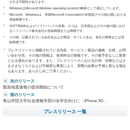
される可能性があります。
*
WindowsはMicrosoft Windows operating systemの略称として表記しています。
*
Microsoft、Windowsは、米国Microsoft Corporationの米国及びその他の国における
登録商標です。
*
SOFTBANKおよびソフトバンクの名称、ロゴは、日本国およびその他の国におけ
るソフトバンク株式会社の登録商標または商標です。
*
その他、記載されている会社名および商品・サービス名は、各社の商標または登
録商標です。
*
プレスリリースに掲載されている内容、サービス／製品の価格、仕様、お問
い合わせ先、その他の情報は、発表時点の情報です。その後予告なしに変更
となる場合があります。また、プレスリリースにおける計画、目標などはさ
まざまなリスクおよび不確実な事実により、実際の結果が予測と異なる場合
もあります。あらかじめご了承ください。
次のリリース
緊急地震速報の提供開始について
前のリリース
青山学院大学社会情報学部の全学生向けに「iPhone 3G…
プレスリリース 一覧