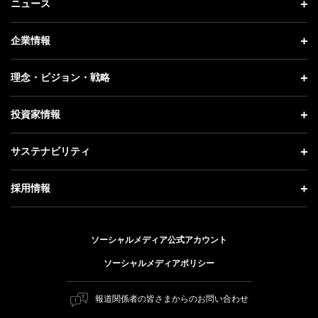
ニュース
ニュース トップ
企業情報
プレスリリース
企業情報 トップ
理念・ビジョン・戦略
お知らせ
社長メッセージ
理念・ビジョン・戦略 トップ
投資家情報
更新情報
会社概要
成長戦略「Activate AI for Society」
投資家情報 トップ
記者説明会
サステナビリティ
事業紹介
技術戦略
経営方針
ソフトバンクニュース
サステナビリティ トップ
ガバナンス
採用情報
人材戦略
IRライブラリー
トップメッセージ
社会貢献活動
採用情報 トップ
財務情報
ESG方針・体制
ソーシャルメディア公式アカウント
公開情報
新卒採用
個人投資家の皆さまへ
ソーシャルメディアポリシー
価値創造プロセス
キャリア採用
株式と社債について
マテリアリティ（重要課題）
報道関係者の皆さまからのお問い合わせ
障がい者採用