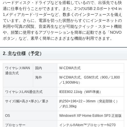
ハードディスク・ドライブなどを搭載しているので、出張先でも快
適に仕事を行うことができます。また、2つのUSB 2.0ポートや4 in
1メディアカード･リーダーなど、数多くのインターフェースを備え
ています。さらに、電源を切った状態からすぐにインターネットの
利用や写真の閲覧、音楽再生などが可能なクイック・スタート機能
や、頻繁に使用するアプリケーションを簡単に起動できる「NOVO
ボタン」など、素早く簡単にさまざまな機能が利用できます。
2. 主な仕様（予定）
ワイヤレスWAN
国内
W-CDMA方式
通信方式
海外
W-CDMA方式、GSM方式（900／1,800
／1,900MHz）
ワイヤレスLAN通信方式
IEEE802.11b/g（WiFi準拠）
サイズ(幅×高さ×厚さ)／重さ
約250×196×22～36mm（突起部除く）
／約1.38kg
OS
Windows® XP Home Edition SP3 正規版
プロセッサー
インテル®Atom™プロセッサーN270