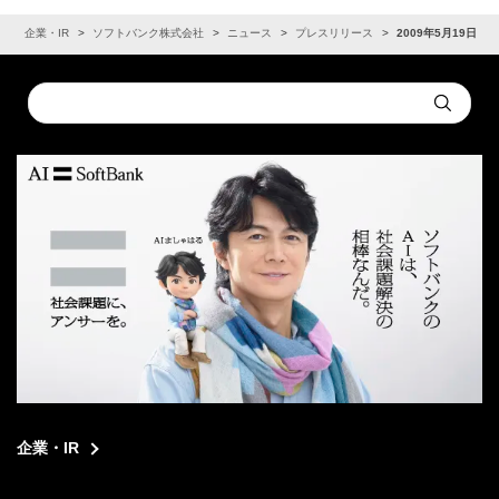
ム
企業・IR
ソフトバンク株式会社
ニュース
プレスリリース
2009年5月19日
Conduct
Submit
a
search
企業・IR