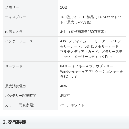
メモリー
1GB
ディスプレー
10.1型ワイドTFT液晶（1,024×576ドッ
ト／最大1,677万色）
内蔵カメラ
あり（有効画素数130万画素）
インターフェース
4 in 1メディアカード･リーダー （SDメ
モリーカード、SDHCメモリーカード、
マルチメディア・カード、メモリーステ
ィック、メモリースティックPro)
キーボード
84キー（Fnキー＋ブラウザ・キー、
Windowsキー＋アプリケーションキーを
含む)、JIS
最大消費電力
40W
バッテリー駆動時間
測定中
カラー（写真参照）
パールホワイト
3. 発売時期