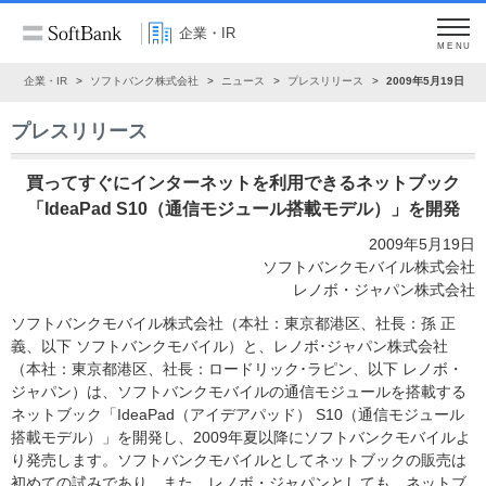
企業・IR
MENU
ム
企業・IR
ソフトバンク株式会社
ニュース
プレスリリース
2009年5月19日
プレスリリース
買ってすぐにインターネットを利用できるネットブック
「IdeaPad S10（通信モジュール搭載モデル）」を開発
2009年5月19日
ソフトバンクモバイル株式会社
レノボ・ジャパン株式会社
ソフトバンクモバイル株式会社（本社：東京都港区、社長：孫 正
義、以下 ソフトバンクモバイル）と、レノボ･ジャパン株式会社
（本社：東京都港区、社長：ロードリック･ラピン、以下 レノボ・
ジャパン）は、ソフトバンクモバイルの通信モジュールを搭載する
ネットブック「IdeaPad（アイデアパッド） S10（通信モジュール
搭載モデル）」を開発し、2009年夏以降にソフトバンクモバイルよ
り発売します。ソフトバンクモバイルとしてネットブックの販売は
初めての試みであり、また、レノボ・ジャパンとしても、ネットブ