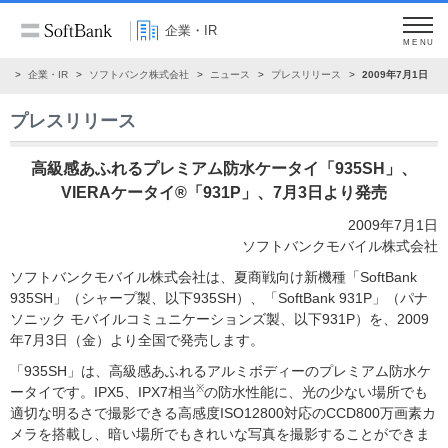
企業・IR
MENU
ム
企業・IR
ソフトバンク株式会社
ニュース
プレスリリース
2009年7月1日
プレスリリース
高級感あふれるプレミアム防水ケータイ「935SH」、
VIERAケータイ®「931P」、7月3日より発売
2009年7月1日
ソフトバンクモバイル株式会社
ソフトバンクモバイル株式会社は、夏商戦向け新機種「SoftBank
935SH」（シャープ製、以下935SH）、「SoftBank 931P」（パナ
ソニック モバイルコミュニケーションズ製、以下931P）を、2009
年7月3日（金）より全国で発売します。
「935SH」は、高級感あふれるアルミボディーのプレミアム防水ケ
※
ータイです。IPX5、IPX7相当
の防水性能に、光の少ない場所でも
適切な明るさで撮影できる高感度ISO12800対応のCCD800万画素カ
メラを搭載し、暗い場所でもきれいな写真を撮影することができま