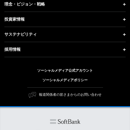
企業情報 トップ
理念・ビジョン・戦略
お知らせ
社長メッセージ
理念・ビジョン・戦略 トップ
投資家情報
更新情報
会社概要
成長戦略「Activate AI for Society」
投資家情報 トップ
記者説明会
サステナビリティ
事業紹介
技術戦略
経営方針
ソフトバンクニュース
サステナビリティ トップ
ガバナンス
採用情報
人材戦略
IRライブラリー
トップメッセージ
社会貢献活動
採用情報 トップ
財務情報
ESG方針・体制
ソーシャルメディア公式アカウント
公開情報
新卒採用
個人投資家の皆さまへ
ソーシャルメディアポリシー
価値創造プロセス
キャリア採用
株式と社債について
マテリアリティ（重要課題）
報道関係者の皆さまからのお問い合わせ
障がい者採用
コーポレート・ガバナンス
ESGの主な取り組み
ソフトバンク クルー採用
IRニュース
ESG関連資料