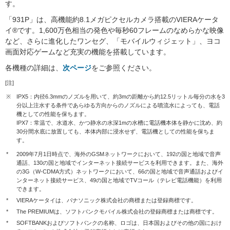
す。
「931P」は、高機能約8.1メガピクセルカメラ搭載のVIERAケータ
イ®です。1,600万色相当の発色や毎秒60フレームのなめらかな映像
など、さらに進化したワンセグ、「モバイルウィジェット」、ヨコ
画面対応ゲームなど充実の機能を搭載しています。
各機種の詳細は、
次ページ
をご参照ください。
[注]
※
IPX5：内径6.3mmのノズルを用いて、約3mの距離から約12.5リットル毎分の水を3
分以上注水する条件であらゆる方向からのノズルによる噴流水によっても、電話
機としての性能を保ちます。
IPX7：常温で、水道水、かつ静水の水深1mの水槽に電話機本体を静かに沈め、約
30分間水底に放置しても、本体内部に浸水せず、電話機としての性能を保ちま
す。
*
2009年7月1日時点で、海外のGSMネットワークにおいて、192の国と地域で音声
通話、130の国と地域でインターネット接続サービスを利用できます。また、海外
の3G（W-CDMA方式）ネットワークにおいて、66の国と地域で音声通話およびイ
ンターネット接続サービス、49の国と地域でTVコール（テレビ電話機能）を利用
できます。
*
VIERAケータイは、パナソニック株式会社の商標または登録商標です。
*
The PREMIUMは、ソフトバンクモバイル株式会社の登録商標または商標です。
*
SOFTBANKおよびソフトバンクの名称、ロゴは、日本国およびその他の国におけ