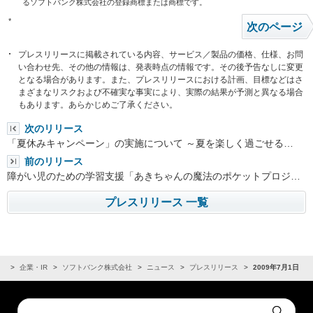
るソフトバンク株式会社の登録商標または商標です。
*
次のページ
プレスリリースに掲載されている内容、サービス／製品の価格、仕様、お問
い合わせ先、その他の情報は、発表時点の情報です。その後予告なしに変更
となる場合があります。また、プレスリリースにおける計画、目標などはさ
まざまなリスクおよび不確実な事実により、実際の結果が予測と異なる場合
もあります。あらかじめご了承ください。
次のリリース
「夏休みキャンペーン」の実施について ～夏を楽しく過ごせる…
前のリリース
障がい児のための学習支援「あきちゃんの魔法のポケットプロジ…
プレスリリース 一覧
ム
企業・IR
ソフトバンク株式会社
ニュース
プレスリリース
2009年7月1日
Conduct