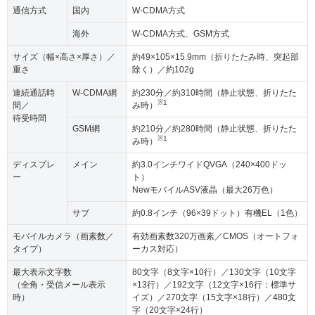
通信方式
国内
W-CDMA方式
海外
W-CDMA方式、GSM方式
サイズ（幅×高さ×厚さ）／
約49×105×15.9mm（折りたたみ時、突起部
重さ
除く）／約102g
連続通話時
W-CDMA網
約230分／約310時間（静止状態、折りたた
※1
間／
み時）
待受時間
GSM網
約210分／約280時間（静止状態、折りたた
※1
み時）
ディスプレ
メイン
約3.0インチワイドQVGA（240×400ドッ
ー
ト）
NewモバイルASV液晶（最大26万色）
サブ
約0.8インチ（96×39ドット）有機EL（1色）
モバイルカメラ（画素数／
有効画素数320万画素／CMOS（オートフォ
タイプ）
ーカス対応）
最大表示文字数
80文字（8文字×10行）／130文字（10文字
（全角・受信メール表示
×13行）／192文字（12文字×16行：標準サ
時）
イズ）／270文字（15文字×18行）／480文
字（20文字×24行）