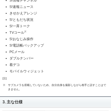
S!情報チャンネル
S!速報ニュース
きせかえアレンジ
S!ともだち状況
S!一斉トーク
※
TVコール
S!おなじみ操作
S!電話帳バックアップ
PCメール
ダブルナンバー
着デコ
モバイルウィジェット
[注]
※
サブカメラを搭載していないため、自分自身を撮影しながら相手と話すことはで
きません。
3. 主な仕様