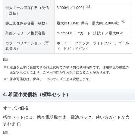
※2
最大メール保存件数（受信
3,000件／1,000件
／送信）
※2
静止画像保存容量（枚数）
最大約100MB･共有（最大約12,800枚）
外部メモリー／推奨容量
microSDHC™カード（別売）／最大8GB
カラーバリエーション（写
ホワイト、ブラック、ライトブルー、ゴール
真参照）
ド、ビビッドピンク
[注]
※1
電波を正常に受信できる静止状態での平均的な利用時間です。使用環境や機能の
設定状況などにより、ご利用時間が半分以下になることがあります。
※2
保存可能数は、保存データのサイズにより変動します。
4. 希望小売価格（標準セット）
オープン価格
標準セットには、携帯電話機本体、電池パック、使い方ガイドが含
まれます。
[注]