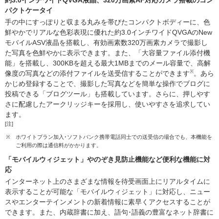
約3.0インチワイドQVGA液晶、320万画素AF対応カメラ搭載のコン
パクトケータイ
手の中にすっぽりと収まる丸みを帯びたコンパクトボディーに、色
鮮やかでリアルな色彩表現に優れた約3.0インチワイドQVGAのNew
モバイルASV液晶を搭載し、有効画素数320万画素カメラで撮影し
た写真を色鮮やかに表示できます。また、「大容量ファイル添付機
能」を搭載し、300KBを超える最大1MBまでのメール容量で、高解
※
像度の写真などの添付ファイルを送受信することができます
。あら
かじめ登録することで、撮影した写真などを簡単な操作でブログに
投稿できる「ブログツール」も搭載しています。さらに、押しやす
さに配慮したアークリッジキーを採用し、使いやすさを追求してい
ます。
[注]
※
ホワイトプラン加入･ソフトバンク携帯電話同士での送受信の場合でも、本機能を
ご利用の際は通信料がかかります。
「モバイルウィジェット」やのぞき見防止機能など便利な機能に対
応
インターネット上のさまざまな情報を待受画面上にリアルタイムに
表示することが可能な「モバイルウィジェット」に対応し、ニュー
スやエンターテインメントの新着情報に素早くアクセスすることが
できます。また、内蔵辞書に加え、語句･語義の豊富なネット辞書に