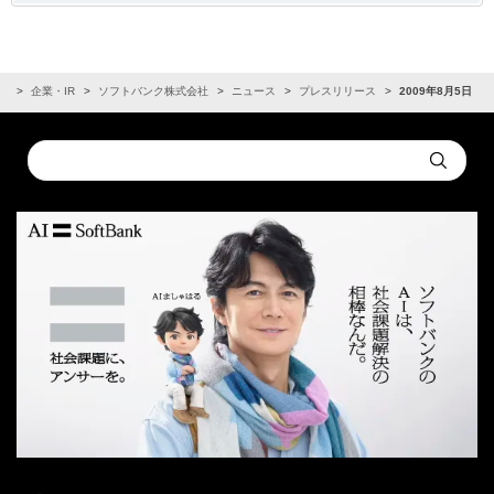
ム
企業・IR
ソフトバンク株式会社
ニュース
プレスリリース
2009年8月5日
Conduct
Submit
a
search