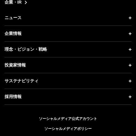
企業・IR
ニュース
ニュース トップ
企業情報
プレスリリース
企業情報 トップ
理念・ビジョン・戦略
お知らせ
社長メッセージ
理念・ビジョン・戦略 トップ
投資家情報
更新情報
会社概要
成長戦略「Activate AI for Society」
投資家情報 トップ
記者説明会
サステナビリティ
事業紹介
技術戦略
経営方針
ソフトバンクニュース
サステナビリティ トップ
ガバナンス
採用情報
人材戦略
IRライブラリー
トップメッセージ
社会貢献活動
採用情報 トップ
財務情報
ESG方針・体制
ソーシャルメディア公式アカウント
公開情報
新卒採用
個人投資家の皆さまへ
ソーシャルメディアポリシー
価値創造プロセス
キャリア採用