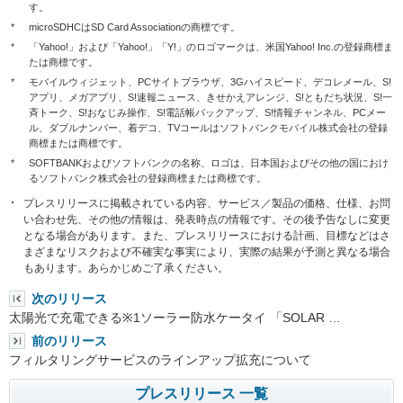
す。
*
microSDHCはSD Card Associationの商標です。
*
「Yahoo!」および「Yahoo!」「Y!」のロゴマークは、米国Yahoo! Inc.の登録商標ま
たは商標です。
*
モバイルウィジェット、PCサイトブラウザ、3Gハイスピード、デコレメール、S!
アプリ、メガアプリ、S!速報ニュース、きせかえアレンジ、S!ともだち状況、S!一
斉トーク、S!おなじみ操作、S!電話帳バックアップ、S!情報チャンネル、PCメー
ル、ダブルナンバー、着デコ、TVコールはソフトバンクモバイル株式会社の登録
商標または商標です。
*
SOFTBANKおよびソフトバンクの名称、ロゴは、日本国およびその他の国におけ
るソフトバンク株式会社の登録商標または商標です。
プレスリリースに掲載されている内容、サービス／製品の価格、仕様、お問
い合わせ先、その他の情報は、発表時点の情報です。その後予告なしに変更
となる場合があります。また、プレスリリースにおける計画、目標などはさ
まざまなリスクおよび不確実な事実により、実際の結果が予測と異なる場合
もあります。あらかじめご了承ください。
次のリリース
太陽光で充電できる※1ソーラー防水ケータイ 「SOLAR …
前のリリース
フィルタリングサービスのラインアップ拡充について
プレスリリース 一覧