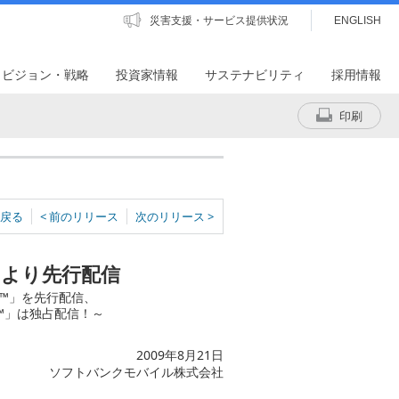
災害支援・サービス提供状況
ENGLISH
・ビジョン・戦略
投資家情報
サステナビリティ
採用情報
印刷
戻る
< 前のリリース
次のリリース >
日より先行配信
た™」を先行配信、
™」は独占配信！～
2009年8月21日
ソフトバンクモバイル株式会社