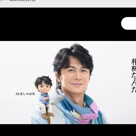
Conduc
a
search