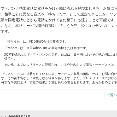
ソフトバンク携帯電話に電話をかけた際に流れる呼び出し音を、お気に
す。相手ごとに異なる音楽を「待ちうた™」として設定できるほか、ソ
電話や固定電話などから電話をかけてきた相手にも流すことが可能です
い。なお、本格サービス開始時期や「待ちうた™」提供コンテンツにつ
定です。
「待ちうた」は、KDDI株式会社の商標です。
「Yahoo!」は、米国Yahoo! Inc.の登録商標または商標です。
SOFTBANKおよびソフトバンクの名称、ロゴは、日本国およびその他の国に
標です。
その他、本プレスリリースに記載されている会社名および商品・サービス名は
プレスリリースに掲載されている内容、サービス／製品の価格、仕様、お問い合
す。その後予告なしに変更となる場合があります。また、プレスリリースにおけ
確実な事実により、実際の結果が予測と異なる場合もあります。あらかじめご了
一覧へ
ス
2009年8月21日