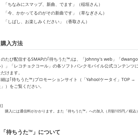
「ちなみにスマップ、新曲、でます」（稲垣さん）
「今、かかってるのがその新曲です」（草なぎさん）
「しばし、お楽しみください」（香取さん）
購入方法
のたび配信するSMAPの｢待ちうた™｣は、「Johnny's web」「dwango
ル）」「レコチョクコール」の各ソフトバンクモバイル公式コンテンツ
ただけます。
詳細は｢待ちうた™｣プロモーションサイト（「Yahoo!ケータイ」TOP →
た」）をご覧ください。
注]
購入には通信料がかかります。また「待ちうた™」への加入（月額105円／税込
「待ちうた™」について