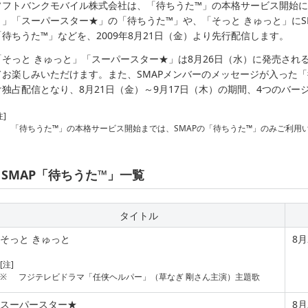
ソフトバンクモバイル株式会社は、「待ちうた™」の本格サービス開始に先
と」「スーパースター★」の「待ちうた™」や、「そっと きゅっと」にS
「待ちうた™」などを、2009年8月21日（金）より先行配信します。
「そっと きゅっと」「スーパースター★」は8月26日（水）に発売され
てお楽しみいただけます。また、SMAPメンバーのメッセージが入った
け独占配信となり、8月21日（金）～9月17日（木）の期間、4つのバ
注]
「待ちうた™」の本格サービス開始までは、SMAPの「待ちうた™」のみご利用
SMAP「待ちうた™」一覧
タイトル
そっと きゅっと
8
[注]
※
フジテレビドラマ「任侠ヘルパー」（草なぎ 剛さん主演）主題歌
スーパースター★
8