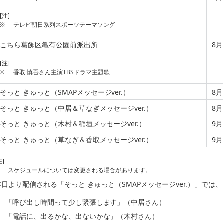
[注]
※
テレビ朝日系列スポーツテーマソング
こちら葛飾区亀有公園前派出所
8
[注]
※
香取 慎吾さん主演TBSドラマ主題歌
そっと きゅっと（SMAPメッセージver.）
8
そっと きゅっと（中居＆草なぎメッセージver.）
8
そっと きゅっと（木村＆稲垣メッセージver.）
9
そっと きゅっと（草なぎ＆香取メッセージver.）
9
注]
スケジュールについては変更される場合があります。
本日より配信される「そっと きゅっと（SMAPメッセージver.）」で
「呼び出し時間って少し緊張します」（中居さん）
「電話に、出るかな、出ないかな」（木村さん）