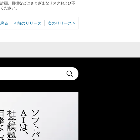
る計画、目標などはさまざまなリスクおよび不
承ください。
戻る
< 前のリリース
次のリリース >
t
Submit