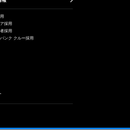
用
ア採用
者採用
バンク クルー採用
ー