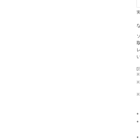
[
※
※
※
*
*
*