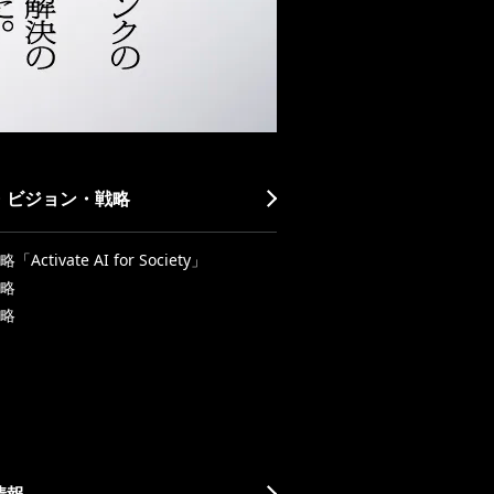
・ビジョン・戦略
Activate AI for Society」
略
略
情報