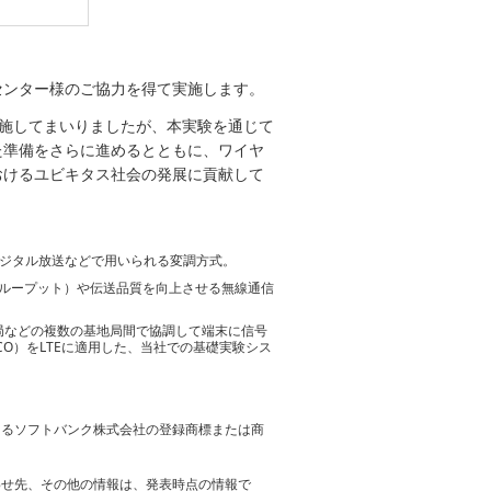
センター様のご協力を得て実施します。
実施してまいりましたが、本実験を通じて
た準備をさらに進めるとともに、ワイヤ
おけるユビキタス社会の発展に貢献して
重方式。地上デジタル放送などで用いられる変調方式。
伝送速度（スループット）や伝送品質を向上させる無線通信
。 隣接する基地局などの複数の基地局間で協調して端末に信号
O）をLTEに適用した、当社での基礎実験シス
おけるソフトバンク株式会社の登録商標または商
わせ先、その他の情報は、発表時点の情報で