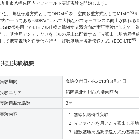
北九州市八幡東区内でフィールド実証実験を開始します。
※1
※2
LTEは、無線伝送方式としてOFDM
を、空間多重方式としてMIMO
を
方式の一つであるHSDPAに比べて大幅なパフォーマンスの向上が図れる
1.5GHz帯を用いたLTEフル仕様に準拠する双方向の実証実験に加えて
置し、基地局アンテナだけをビルの屋上に配置する「光張出し基地局構
※3
調して携帯電話と送受信を行う「複数基地局協調伝送方式（ECO-LTE
実証実験概要
免許交付日から2010年3月31日
実験期間
福岡県北九州市八幡東区内
実験エリア
3局
実験用基地局数
実験内容
無線伝送特性実験
光ファイバを用いた光張出し基地
複数基地局協調伝送方式の基礎実