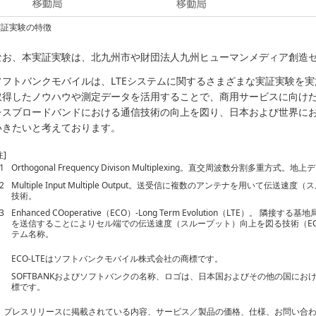
実証実験の特徴
なお、本実証実験は、北九州市や財団法人九州ヒューマンメディア創造
ソフトバンクモバイルは、LTEシステムに関するさまざまな実証実験を
取得したノウハウや測定データを活用することで、商用サービスに向け
レスブロードバンドにおける通信技術の向上を図り、日本および世界に
いきたいと考えております。
注]
1
Orthogonal Frequency Divison Multiplexing。直交周波数分割多
2
Multiple Input Multiple Output。送受信に複数のアンテナを用いて
技術。
3
Enhanced COoperative（ECO）-Long Term Evolution（LTE）
を送信することによりセル端での伝送速度（スループット）向上を図る技術（EC
テム名称。
ECO-LTEはソフトバンクモバイル株式会社の商標です。
SOFTBANKおよびソフトバンクの名称、ロゴは、日本国およびその他の国に
標です。
プレスリリースに掲載されている内容、サービス／製品の価格、仕様、お問い合