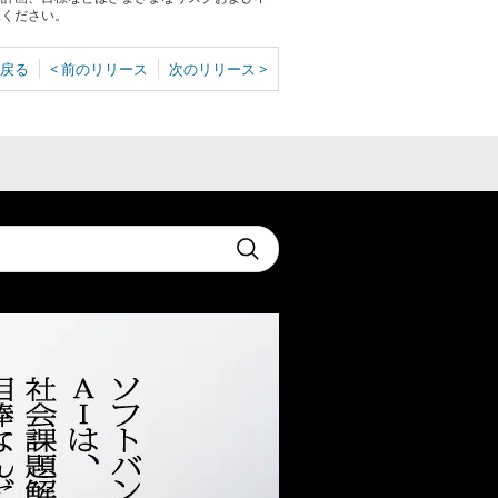
承ください。
戻る
< 前のリリース
次のリリース >
t
Submit