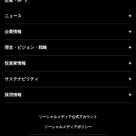
企業・IR
ニュース
ニュース トップ
企業情報
プレスリリース
企業情報 トップ
理念・ビジョン・戦略
お知らせ
社長メッセージ
理念・ビジョン・戦略 トップ
投資家情報
更新情報
会社概要
成長戦略「Activate AI for Society」
投資家情報 トップ
記者説明会
サステナビリティ
事業紹介
技術戦略
経営方針
ソフトバンクニュース
サステナビリティ トップ
ガバナンス
採用情報
人材戦略
IRライブラリー
トップメッセージ
社会貢献活動
採用情報 トップ
財務情報
ESG方針・体制
ソーシャルメディア公式アカウント
公開情報
新卒採用
個人投資家の皆さまへ
ソーシャルメディアポリシー
価値創造プロセス
キャリア採用