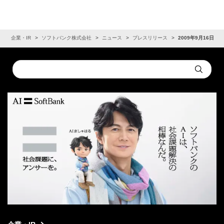
ム
企業・IR
ソフトバンク株式会社
ニュース
プレスリリース
2009年9月16日
Conduct
Submit
a
search