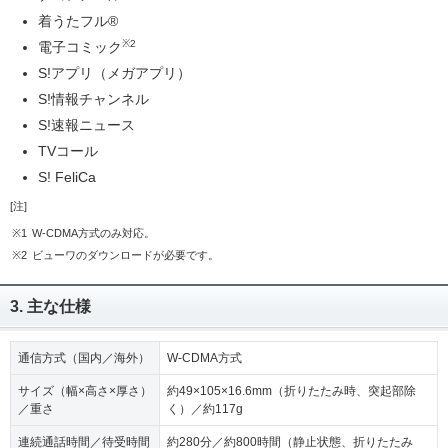
着うたフル®
※2
電子コミック
S!アプリ（メガアプリ）
S!情報チャンネル
S!速報ニュース
TVコール
S! FeliCa
[注]
※1
W-CDMA方式のみ対応。
※2
ビューワのダウンロードが必要です。
3. 主な仕様
通信方式（国内／海外）
W-CDMA方式
サイズ（幅×高さ×厚さ）
約49×105×16.6mm（折りたたみ時、突起部除
／重さ
く）／約117g
連続通話時間／待受時間
約280分／約800時間（静止状態、折りたたみ