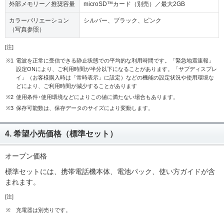
外部メモリー／推奨容量
microSD™カード（別売）／最大2GB
カラーバリエーション
シルバー、ブラック、ピンク
（写真参照）
[注]
※1
電波を正常に受信できる静止状態での平均的な利用時間です。「緊急地震速報」
設定ONにより、ご利用時間が半分以下になることがあります。「サブディスプレ
イ」（お客様購入時は「常時表示」に設定）などの機能の設定状況や使用環境な
どにより、ご利用時間が減少することがあります
※2
使用条件･使用環境などによりこの値に満たない場合もあります。
※3
保存可能数は、保存データのサイズにより変動します。
4. 希望小売価格（標準セット）
オープン価格
標準セットには、携帯電話機本体、電池パック、使い方ガイドが含
まれます。
[注]
※
充電器は別売りです。