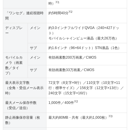
※1
時）
※2
「ワンセグ」連続視聴時
約5時間40分
間
ディスプレ
メイン
約3.0インチフルワイドQVGA（240×427ドッ
ー
ト）
モバイルシャインビュー液晶（最大26万色）
サブ
約1.6インチ（96×64ドット）STN液晶（1色）
モバイルカ
メイン
有効画素数200万画素／CMOS
メラ（画素
数／タイ
サブ
有効画素数33万画素／CMOS
プ）
最大表示文字数
72文字（8文字×9行）／110文字（10文字×11
（全角・受信メール表示
行：標準サイズ）／156文字（12文字×13行）／
時）
240文字（15文字×16行）
※2
最大メール保存件数
1,000件／400件
（受信／送信）
※3
静止画像保存容量（枚
最大約80MB・共有（最大約1,000枚）
数）