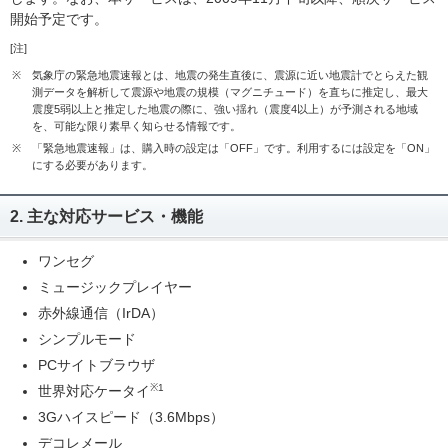
開始予定です。
[注]
※
気象庁の緊急地震速報とは、地震の発生直後に、震源に近い地震計でとらえた観
測データを解析して震源や地震の規模（マグニチュード）を直ちに推定し、最大
震度5弱以上と推定した地震の際に、強い揺れ（震度4以上）が予測される地域
を、可能な限り素早く知らせる情報です。
※
「緊急地震速報」は、購入時の設定は「OFF」です。利用するには設定を「ON」
にする必要があります。
2. 主な対応サービス・機能
ワンセグ
ミュージックプレイヤー
赤外線通信（IrDA）
シンプルモード
PCサイトブラウザ
※1
世界対応ケータイ
3Gハイスピード（3.6Mbps）
デコレメール