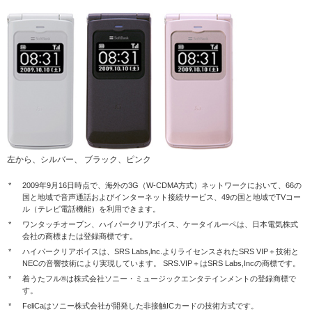
左から、シルバー、 ブラック、ピンク
*
2009年9月16日時点で、海外の3G（W-CDMA方式）ネットワークにおいて、66の
国と地域で音声通話およびインターネット接続サービス、49の国と地域でTVコー
ル（テレビ電話機能）を利用できます。
*
ワンタッチオープン、ハイパークリアボイス、ケータイルーペは、日本電気株式
会社の商標または登録商標です。
*
ハイパークリアボイスは、SRS Labs,lnc.よりライセンスされたSRS VIP＋技術と
NECの音響技術により実現しています。 SRS.VIP＋はSRS Labs,Incの商標です。
*
着うたフル®は株式会社ソニー・ミュージックエンタテインメントの登録商標で
す。
*
FeliCaはソニー株式会社が開発した非接触ICカードの技術方式です。