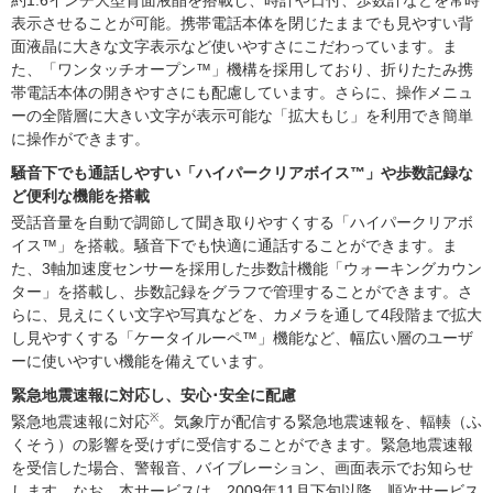
約1.6インチ大型背面液晶を搭載し、時計や日付、歩数計などを常時
表示させることが可能。携帯電話本体を閉じたままでも見やすい背
面液晶に大きな文字表示など使いやすさにこだわっています。ま
た、「ワンタッチオープン™」機構を採用しており、折りたたみ携
帯電話本体の開きやすさにも配慮しています。さらに、操作メニュ
ーの全階層に大きい文字が表示可能な「拡大もじ」を利用でき簡単
に操作ができます。
騒音下でも通話しやすい「ハイパークリアボイス™」や歩数記録な
ど便利な機能を搭載
受話音量を自動で調節して聞き取りやすくする「ハイパークリアボ
イス™」を搭載。騒音下でも快適に通話することができます。ま
た、3軸加速度センサーを採用した歩数計機能「ウォーキングカウン
ター」を搭載し、歩数記録をグラフで管理することができます。さ
らに、見えにくい文字や写真などを、カメラを通して4段階まで拡大
し見やすくする「ケータイルーペ™」機能など、幅広い層のユーザ
ーに使いやすい機能を備えています。
緊急地震速報に対応し、安心･安全に配慮
※
緊急地震速報に対応
。気象庁が配信する緊急地震速報を、輻輳（ふ
くそう）の影響を受けずに受信することができます。緊急地震速報
を受信した場合、警報音、バイブレーション、画面表示でお知らせ
します。なお、本サービスは、2009年11月下旬以降、順次サービス