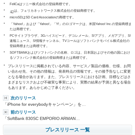
*
FeliCaはソニー株式会社の登録商標です。
*
は、フェリカネットワークス株式会社の登録商標です。
*
microSDはSD Card Associationの商標です。
*
「Yahoo!」および「Yahoo!」「Y!」のロゴマークは、米国Yahoo! Inc.の登録商標ま
たは商標です。
*
PCサイトブラウザ、3Gハイスピード、デコレメール、S!アプリ、メガアプリ、S!
速報ニュース、S!情報チャンネル、TVコールはソフトバンクモバイル株式会社の
登録商標または商標です。
*
SOFTBANKおよびソフトバンクの名称、ロゴは、日本国およびその他の国におけ
るソフトバンク株式会社の登録商標または商標です。
*
プレスリリースに掲載されている内容、サービス／製品の価格、仕様、お問
い合わせ先、その他の情報は、発表時点の情報です。その後予告なしに変更
となる場合があります。また、プレスリリースにおける計画、目標などはさ
まざまなリスクおよび不確実な事実により、実際の結果が予測と異なる場合
もあります。あらかじめご了承ください。
次のリリース
「iPhone for everybodyキャンペーン」を…
前のリリース
「SoftBank 830SC EMPORIO ARMAN…
プレスリリース 一覧