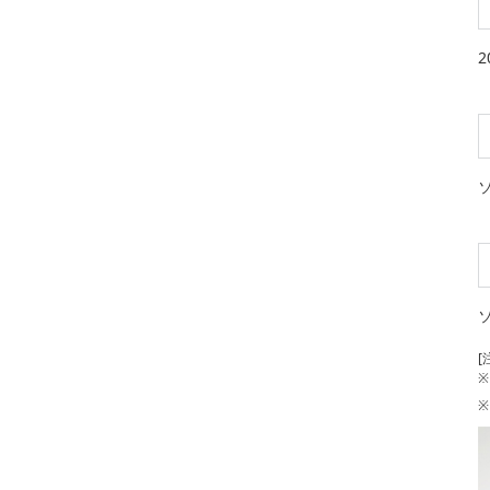
[
※
※