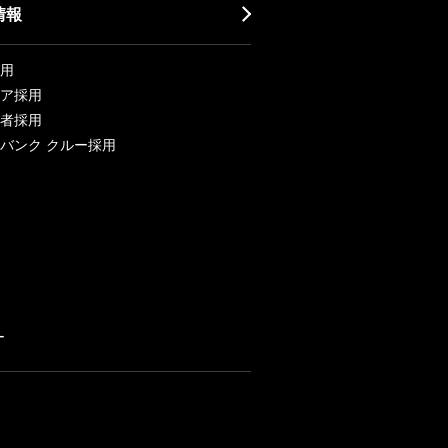
情報
用
ア採用
者採用
バンク クルー採用
ー