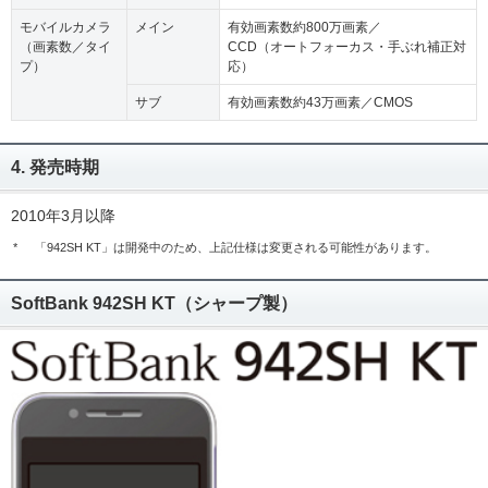
モバイルカメラ
メイン
有効画素数約800万画素／
（画素数／タイ
CCD（オートフォーカス・手ぶれ補正対
プ）
応）
サブ
有効画素数約43万画素／CMOS
4. 発売時期
2010年3月以降
*
「942SH KT」は開発中のため、上記仕様は変更される可能性があります。
SoftBank 942SH KT（シャープ製）