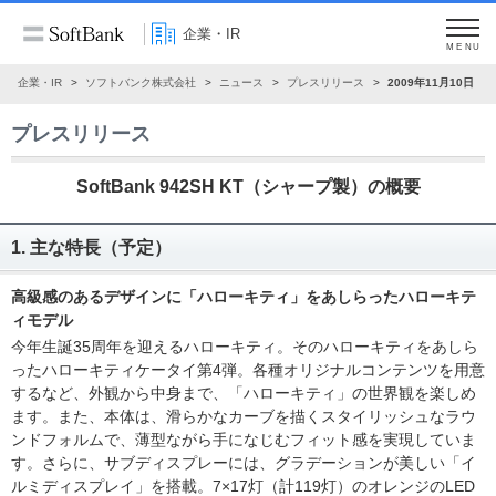
企業・IR
MENU
企業・IR
ソフトバンク株式会社
ニュース
プレスリリース
2009年11月10日
プレスリリース
SoftBank 942SH KT（シャープ製）の概要
1. 主な特長（予定）
高級感のあるデザインに「ハローキティ」をあしらったハローキテ
ィモデル
今年生誕35周年を迎えるハローキティ。そのハローキティをあしら
ったハローキティケータイ第4弾。各種オリジナルコンテンツを用意
するなど、外観から中身まで、「ハローキティ」の世界観を楽しめ
ます。また、本体は、滑らかなカーブを描くスタイリッシュなラウ
ンドフォルムで、薄型ながら手になじむフィット感を実現していま
す。さらに、サブディスプレーには、グラデーションが美しい「イ
ルミディスプレイ」を搭載。7×17灯（計119灯）のオレンジのLED