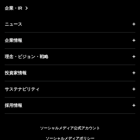
企業・IR
ニュース
ニュース トップ
企業情報
プレスリリース
企業情報 トップ
理念・ビジョン・戦略
お知らせ
社長メッセージ
理念・ビジョン・戦略 トップ
投資家情報
更新情報
会社概要
成長戦略「Activate AI for Society」
投資家情報 トップ
記者説明会
サステナビリティ
事業紹介
技術戦略
経営方針
ソフトバンクニュース
サステナビリティ トップ
ガバナンス
採用情報
人材戦略
IRライブラリー
トップメッセージ
社会貢献活動
採用情報 トップ
財務情報
ESG方針・体制
ソーシャルメディア公式アカウント
公開情報
新卒採用
個人投資家の皆さまへ
ソーシャルメディアポリシー