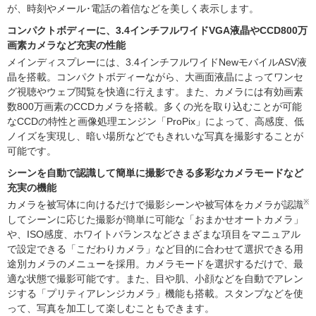
が、時刻やメール･電話の着信などを美しく表示します。
コンパクトボディーに、3.4インチフルワイドVGA液晶やCCD800万
画素カメラなど充実の性能
メインディスプレーには、3.4インチフルワイドNewモバイルASV液
晶を搭載。コンパクトボディーながら、大画面液晶によってワンセ
グ視聴やウェブ閲覧を快適に行えます。また、カメラには有効画素
数800万画素のCCDカメラを搭載。多くの光を取り込むことが可能
なCCDの特性と画像処理エンジン「ProPix」によって、高感度、低
ノイズを実現し、暗い場所などでもきれいな写真を撮影することが
可能です。
シーンを自動で認識して簡単に撮影できる多彩なカメラモードなど
充実の機能
※
カメラを被写体に向けるだけで撮影シーンや被写体をカメラが認識
してシーンに応じた撮影が簡単に可能な「おまかせオートカメラ」
や、ISO感度、ホワイトバランスなどさまざまな項目をマニュアル
で設定できる「こだわりカメラ」など目的に合わせて選択できる用
途別カメラのメニューを採用。カメラモードを選択するだけで、最
適な状態で撮影可能です。また、目や肌、小顔などを自動でアレン
ジする「プリティアレンジカメラ」機能も搭載。スタンプなどを使
って、写真を加工して楽しむこともできます。