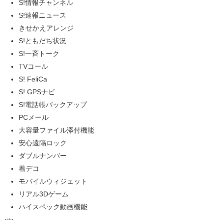
S!情報チャンネル
S!速報ニュース
きせかえアレンジ
S!ともだち状況
S!一斉トーク
TVコール
S! FeliCa
S! GPSナビ
S!電話帳バックアップ
PCメール
大容量ファイル添付機能
安心遠隔ロック
ダブルナンバー
着デコ
モバイルウィジェット
リアル3Dゲーム
ハイスペック動画機能