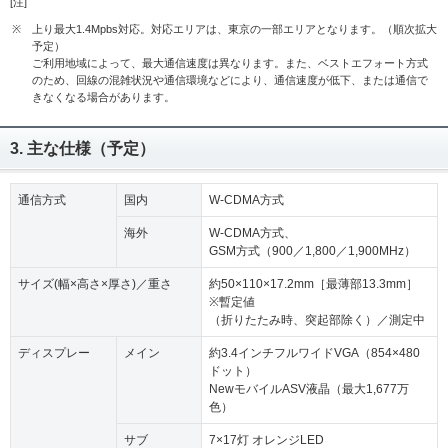
[注]
※
上り最大1.4Mpbs対応。対応エリアは、東京の一部エリアとなります。（順次拡大
予定）
ご利用地域によって、最大通信速度は異なります。また、ベストエフォート方式
のため、回線の混雑状況や通信環境などにより、通信速度が低下、または通信で
きなくなる場合があります。
3. 主な仕様（予定）
通信方式
国内
W-CDMA方式
海外
W-CDMA方式、
GSM方式（900／1,800／1,900MHz）
サイズ(幅×高さ×厚さ)／重さ
約50×110×17.2mm［最薄部13.3mm］
※暫定値
（折りたたみ時、突起部除く）／測定中
ディスプレー
メイン
約3.4インチフルワイドVGA（854×480
ドット）
NewモバイルASV液晶（最大1,677万
色）
サブ
7×17灯 オレンジLED