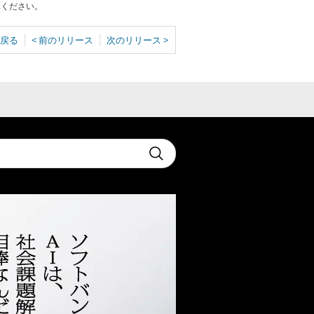
承ください。
戻る
< 前のリリース
次のリリース >
t
Submit