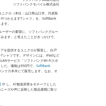
ソフトバンクモバイル株式会社
ユニクロ（本社：山口県山口市、代表取
つかえますTシャツ」を、SoftBank
売します。
rユーザーの要望に、ソフトバンクグルー
てみます」と答えたことがきっかけで、
ウェアを提供するユニクロが製造し、白戸
ンTシャツです。デザインには、iPadなど
Nサービス「ソフトバンクWi-Fiスポ
した。価格は950円で、
SoftBank
バンク六本木にて販売します。なお、オ
賛
し、47都道府県をモチーフとした
のニーズや声に反映した製品展開に取り