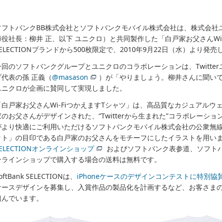
ソフトバンクBB株式会社とソフトバンクモバイル株式会社は、株式会社
締役社長：柳井 正、以下 ユニクロ）と共同製作した「白戸家お父さんWi-Fi
SELECTIONブランドから500枚限定で、2010年9月22日（水）より発
今回のソフトバンクグループとユニクロのコラボレーションは、Twitte
プ代表の孫 正義（
@masason
）が「やりましょう。柳井さんに聞い
ユニクロが企画に賛同して実現しました。
「白戸家お父さんWi-FiつかえますTシャツ」は、高品質なカジュアル
家のお父さんがデザインされた、“Twitterから生まれた”コラボレーショ
がより快適にご利用いただけるソフトバンクモバイル株式会社の公衆無線LA
ット」の目印である白戸家のお父さんをモチーフにしたイラストを用いま
SELECTIONオンラインショップ
およびソフトバンク表参道、ソフト
ンラインショップで購入する場合の送料は無料です。
oftBank SELECTIONは、
iPhoneケースのデザインコンテストに特別協
ケースデザインを募集し、入賞作品の製品化を計画するなど、お客さま
組んでいます。