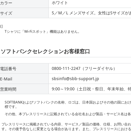
ホワイト
カラー
S／M／L メンズサイズ。女性はSサイズが
サイズ
注]
Tシャツに「Wi-Fiスポット」機能はありません。
ソフトバンクセレクションお客様窓口
0800-111-2247（フリーダイヤル）
電話番号
sbsinfo@sbb-support.jp
E-Mail
9:00～19:00（土日祝・祭日、年末年始
営業時間
SOFTBANKおよびソフトバンクの名称、ロゴは、日本国およびその他の国に
標です。
その他、本プレスリリースに記載されている会社名および製品・サービス名は
プレスリリースに掲載されている内容、サービス／製品の価格、仕様、お問い合
す。その後予告なしに変更となる場合があります。また、プレスリリースにおけ