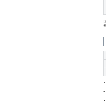
[
※
*
*