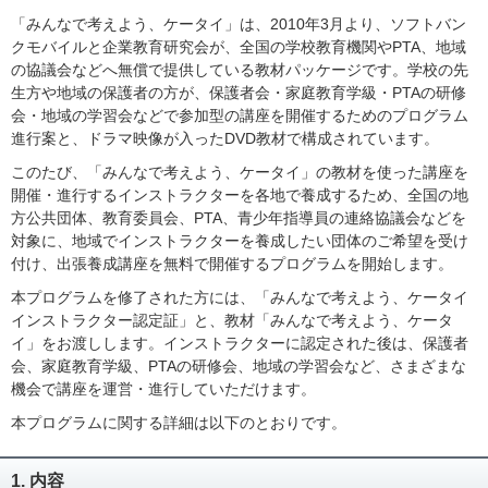
「みんなで考えよう、ケータイ」は、2010年3月より、ソフトバン
クモバイルと企業教育研究会が、全国の学校教育機関やPTA、地域
の協議会などへ無償で提供している教材パッケージです。学校の先
生方や地域の保護者の方が、保護者会・家庭教育学級・PTAの研修
会・地域の学習会などで参加型の講座を開催するためのプログラム
進行案と、ドラマ映像が入ったDVD教材で構成されています。
このたび、「みんなで考えよう、ケータイ」の教材を使った講座を
開催・進行するインストラクターを各地で養成するため、全国の地
方公共団体、教育委員会、PTA、青少年指導員の連絡協議会などを
対象に、地域でインストラクターを養成したい団体のご希望を受け
付け、出張養成講座を無料で開催するプログラムを開始します。
本プログラムを修了された方には、「みんなで考えよう、ケータイ
インストラクター認定証」と、教材「みんなで考えよう、ケータ
イ」をお渡しします。インストラクターに認定された後は、保護者
会、家庭教育学級、PTAの研修会、地域の学習会など、さまざまな
機会で講座を運営・進行していただけます。
本プログラムに関する詳細は以下のとおりです。
1. 内容