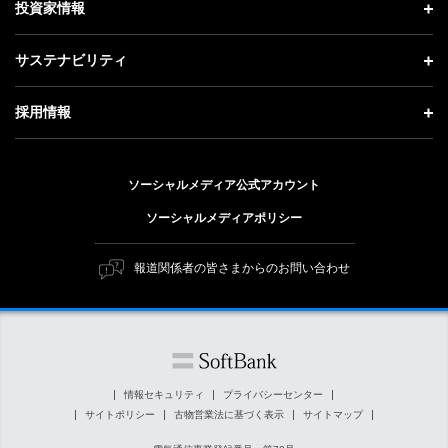
投資家情報
更新情報
会社概要
成長戦略「Activate AI for Society」
投資家情報 トップ
記者説明会
サステナビリティ
事業紹介
技術戦略
経営方針
ソフトバンクニュース
サステナビリティ トップ
ガバナンス
採用情報
人材戦略
IRライブラリー
トップメッセージ
社会貢献活動
採用情報 トップ
財務情報
ESG方針・体制
ソーシャルメディア公式アカウント
公開情報
新卒採用
個人投資家の皆さまへ
ソーシャルメディアポリシー
価値創造プロセス
キャリア採用
株式と社債について
マテリアリティ（重要課題）
報道関係者の皆さまからのお問い合わせ
障がい者採用
コーポレート・ガバナンス
ESGの主な取り組み
ソフトバンク クルー採用
IRニュース
ESG関連資料
外部評価・イニシアチブ
情報セキュリティ
プライバシーセンター
サイトポリシー
古物営業法に基づく表示
サイトマップ
社会貢献活動