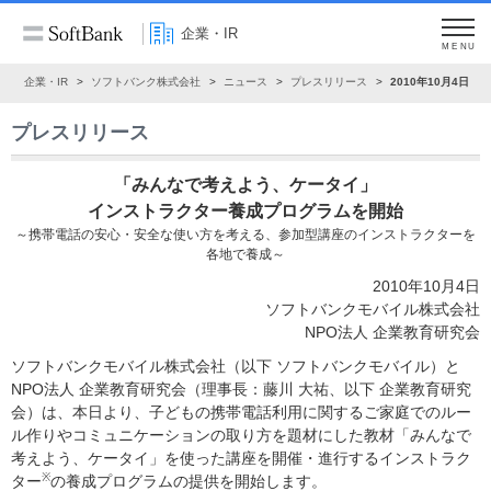
企業・IR
MENU
ム
企業・IR
ソフトバンク株式会社
ニュース
プレスリリース
2010年10月4日
プレスリリース
「みんなで考えよう、ケータイ」
インストラクター養成プログラムを開始
～携帯電話の安心・安全な使い方を考える、参加型講座のインストラクターを
各地で養成～
2010年10月4日
ソフトバンクモバイル株式会社
NPO法人 企業教育研究会
ソフトバンクモバイル株式会社（以下 ソフトバンクモバイル）と
NPO法人 企業教育研究会（理事長：藤川 大祐、以下 企業教育研究
会）は、本日より、子どもの携帯電話利用に関するご家庭でのルー
ル作りやコミュニケーションの取り方を題材にした教材「みんなで
考えよう、ケータイ」を使った講座を開催・進行するインストラク
※
ター
の養成プログラムの提供を開始します。