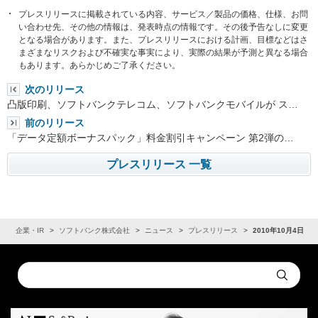
プレスリリースに掲載されている内容、サービス／製品の価格、仕様、お問
い合わせ先、その他の情報は、発表時点の情報です。その後予告なしに変更
となる場合があります。また、プレスリリースにおける計画、目標などはさ
まざまなリスクおよび不確実な事実により、実際の結果が予測と異なる場合
もあります。あらかじめご了承ください。
次のリリース
凸版印刷、ソフトバンクテレコム、ソフトバンクモバイルが ス…
前のリリース
「データ定額ボーナスパック」料金割引キャンペーン 第2弾の…
プレスリリース 一覧
ム
企業・IR
ソフトバンク株式会社
ニュース
プレスリリース
2010年10月4日
Conduct
Submit
a
search