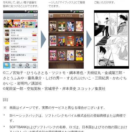
©二ノ宮知子・ひうらさとる・ツジトモ・綱本将也・天樹征丸・金成陽三郎・
さとうふみや・藤島康介・しげの秀一・すえのぶけいこ・三田紀房・かわぐち
かいじ・岩明均／講談社
©尾田栄一郎・空知英秋・宮城理子・岸本斉史 スコット／集英社
[注]
※
画面はイメージです。実際のサービスと異なる場合がございます。
*
S!ベーシックパックは、ソフトバンクモバイル株式会社の登録商標または商標で
す。
*
SOFTBANKおよびソフトバンクの名称、ロゴは、日本国およびその他の国におけ
るソフトバンク株式会社の登録商標または商標です。