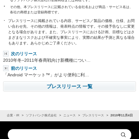
*
その他、本プレスリリースに記載されている会社名および商品・サービス名は、
各社の商標または登録商標です。
プレスリリースに掲載されている内容、サービス／製品の価格、仕様、お問
い合わせ先、その他の情報は、発表時点の情報です。その後予告なしに変更
となる場合があります。また、プレスリリースにおける計画、目標などはさ
まざまなリスクおよび不確実な事実により、実際の結果が予測と異なる場合
もあります。あらかじめご了承ください。
次のリリース
2010年冬−2011年春商戦向け新機種につい…
前のリリース
「Android マーケット™」がより便利に利…
プレスリリース 一覧
ム
企業・IR
ソフトバンク株式会社
ニュース
プレスリリース
2010年11月4日
Conduct
Submit
a