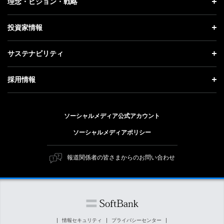
理念・ビジョン・戦略
お知らせ
社長メッセージ
理念・ビジョン・戦略 トップ
投資家情報
更新情報
会社概要
成長戦略「Activate AI for Society」
投資家情報 トップ
記者説明会
サステナビリティ
事業紹介
技術戦略
経営方針
ソフトバンクニュース
サステナビリティ トップ
ガバナンス
採用情報
人材戦略
IRライブラリー
トップメッセージ
社会貢献活動
採用情報 トップ
財務情報
ESG方針・体制
ソーシャルメディア公式アカウント
公開情報
新卒採用
個人投資家の皆さまへ
ソーシャルメディアポリシー
価値創造プロセス
キャリア採用
株式と社債について
マテリアリティ（重要課題）
報道関係者の皆さまからのお問い合わせ
障がい者採用
コーポレート・ガバナンス
ESGの主な取り組み
ソフトバンク クルー採用
IRニュース
ESG関連資料
外部評価・イニシアチブ
情報セキュリティ
プライバシーセンター