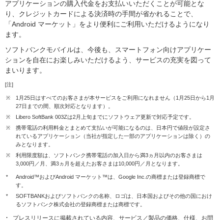
アプリケーションの購入代金をお支払いいただくことが可能とな
り、クレジットカードによる決済時の手間が省かれることで、
「Android マーケット」をより便利にご利用いただけるようになり
ます。
ソフトバンクモバイルは、今後も、スマートフォン向けアプリケー
ションを自在にお楽しみいただけるよう、サービスの充実を図って
まいります。
[注]
※
1月25日はすべてのお客さまが本サービスをご利用になれません（1月25日から1月
27日までの間、順次対応となります）。
※
Libero SoftBank 003Zは2月上旬までにソフトウェア更新で対応予定です。
※
携帯電話の利用料金とまとめて支払いが可能になるのは、日本円で値段が設定さ
れているアプリケーション（当社が指定した一部のアプリケーションは除く）の
みとなります。
※
利用限度額は、ソフトバンク携帯電話の加入日から満3ヵ月以内のお客さまは
3,000円／月、満3ヵ月を超えたお客さまは10,000円／月となります。
*
Android™およびAndroid マーケット™は、Google Inc.の商標または登録商標で
す。
*
SOFTBANKおよびソフトバンクの名称、ロゴは、日本国およびその他の国におけ
るソフトバンク株式会社の登録商標または商標です。
プレスリリースに掲載されている内容、サービス／製品の価格、仕様、お問