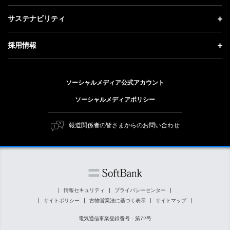
会社概要
成長戦略「Activate AI for Society」
投資家情報 トップ
記者説明会
サステナビリティ
事業紹介
技術戦略
経営方針
ソフトバンクニュース
サステナビリティ トップ
ガバナンス
採用情報
人材戦略
IRライブラリー
トップメッセージ
社会貢献活動
採用情報 トップ
財務情報
ESG方針・体制
ソーシャルメディア公式アカウント
公開情報
新卒採用
個人投資家の皆さまへ
ソーシャルメディアポリシー
価値創造プロセス
キャリア採用
株式と社債について
マテリアリティ（重要課題）
報道関係者の皆さまからのお問い合わせ
障がい者採用
コーポレート・ガバナンス
ESGの主な取り組み
ソフトバンク クルー採用
IRニュース
ESG関連資料
外部評価・イニシアチブ
情報セキュリティ
プライバシーセンター
サイトポリシー
古物営業法に基づく表示
サイトマップ
社会貢献活動
電気通信事業登録番号：第72号