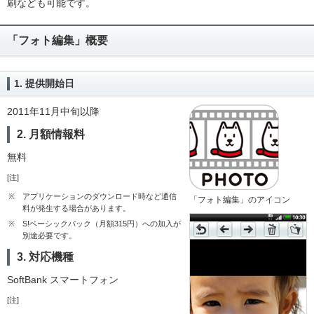
刷なども可能です。
「フォト編集」概要
1. 提供開始日
2011年11月中旬以降
2. 月額情報料
無料
[注]
※
アプリケーションのダウンロード時など通信
「フォト編集」のアイコン
料が発生する場合があります。
※
S!ベーシックパック（月額315円）への加入が
別途必要です。
3. 対応機種
SoftBank スマートフォン
[注]