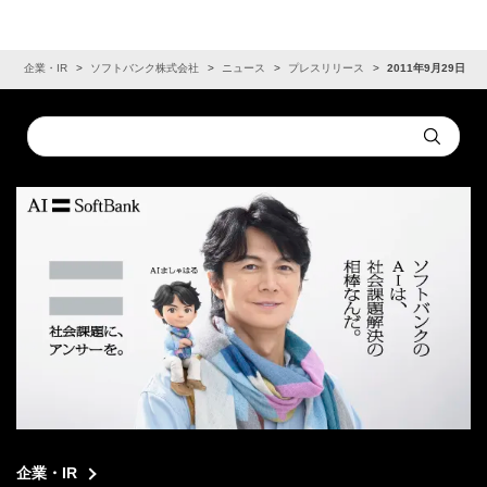
ム
企業・IR
ソフトバンク株式会社
ニュース
プレスリリース
2011年9月29日
Conduct
Submit
a
search
企業・IR