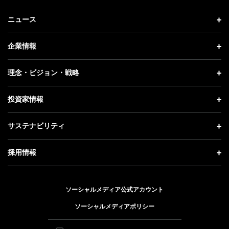
ニュース
ニュース トップ
企業情報
プレスリリース
企業情報 トップ
理念・ビジョン・戦略
お知らせ
社長メッセージ
理念・ビジョン・戦略 トップ
投資家情報
更新情報
会社概要
成長戦略「Activate AI for Society」
投資家情報 トップ
記者説明会
サステナビリティ
事業紹介
技術戦略
経営方針
ソフトバンクニュース
サステナビリティ トップ
ガバナンス
採用情報
人材戦略
IRライブラリー
トップメッセージ
社会貢献活動
採用情報 トップ
財務情報
ESG方針・体制
ソーシャルメディア公式アカウント
公開情報
新卒採用
個人投資家の皆さまへ
ソーシャルメディアポリシー
価値創造プロセス
キャリア採用
株式と社債について