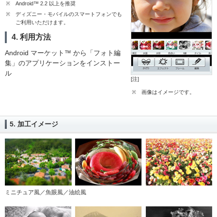
※
Android™ 2.2 以上を推奨
※
ディズニー・モバイルのスマートフォンでも
ご利用いただけます。
4. 利用方法
Android マーケット™ から「フォト編
集」のアプリケーションをインストー
ル
[注]
※
画像はイメージです。
5. 加工イメージ
ミニチュア風／魚眼風／油絵風