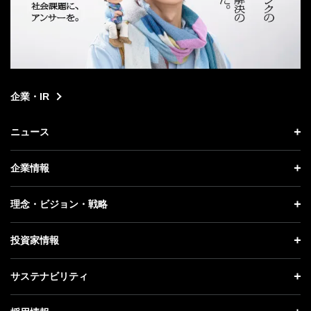
企業・IR
ニュース
ニュース トップ
企業情報
プレスリリース
企業情報 トップ
理念・ビジョン・戦略
お知らせ
社長メッセージ
理念・ビジョン・戦略 トップ
投資家情報
更新情報
会社概要
成長戦略「Activate AI for Society」
投資家情報 トップ
記者説明会
サステナビリティ
事業紹介
技術戦略
経営方針
ソフトバンクニュース
サステナビリティ トップ