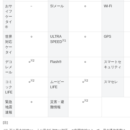
おサ
－
S!メール
○
Wi-Fi
イフ
ケー
タイ
®
世界
○
ULTRA
○
GPS
※1
対応
SPEED
ケー
タイ
※2
デコ
○
Flash®
○
スマートセ
レメ
キュリティ
ール
※2
※2
コミ
○
ムービー
○
スマセレ
ック
LIFE
LIFE
※2
緊急
○
災害・避
○
地震
難情報
速報
[注]