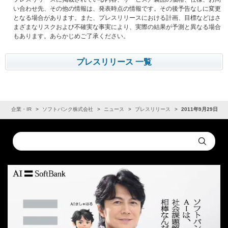
い合わせ先、その他の情報は、発表時点の情報です。その後予告なしに変更
となる場合があります。また、プレスリリースにおける計画、目標などはさ
まざまなリスクおよび不確実な事実により、実際の結果が予測と異なる場合
もあります。あらかじめご了承ください。
プレスリリース 一覧
ム
企業・IR
ソフトバンク株式会社
ニュース
プレスリリース
2011年9月29日
Conduct
Submit
a
search