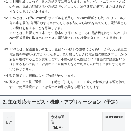
※1
ご利用地域によって、最大通信速度は異なります。また、ベストエフォート方式
のため、回線の混雑状況や通信環境などにより、通信速度が低下、または通信で
きなくなる場合があります。
※2
IPX5とは、内径6.3mmの注水ノズルを使用し、約3mの距離から約12.5リットル／
分の水を最低3分間注水する条件であらゆる方向から噴流を当てても、電話機とし
ての機能を有することを意味します。
IPX7とは、常温で水道水、かつ静水の水深1mのところに電話機を静かに沈め、約
30分間放置後に取り出したときに電話機としての機能を有することを意味しま
す。
※3
IP5Xとは、保護度合いを指し、直径75μm以下の塵埃（じんあい）が入った装置に
電話機を8時間入れてかくはんさせ、取り出したときに電話機の機能を有し、かつ
安全を維持することを意味します。本機の防じん性能はIP5X相当の保護度合いを
保証するものであり、砂浜の上に直接置くなどの利用方法に対して保証するもの
ではありません。
※4
暫定値です。機種によって数値が異なります。
※5
数値は、エコ技「通常」モード時と「技あり」モード時との比較による暫定値で
す。ご使用環境によっては省エネ効果が異なる場合があります。
2. 主な対応サービス・機能・アプリケーション（予定）
ワン
－
赤外線通
－
Bluetooth®
セグ
信
（IrDA）