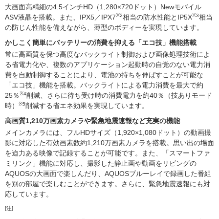
大画面高精細の4.5インチHD（1,280×720ドット）Newモバイル
※2
※3
ASV液晶を搭載。また、IPX5／IPX7
相当の防水性能とIP5X
相当
の防じん性能を備えながら、薄型のボディーを実現しています。
かしこく簡単にバッテリーの消費を抑える「エコ技」機能搭載
常に高画質を保つ高度なバックライト制御および画像処理技術によ
る省電力化や、複数のアプリケーション起動時の自覚のない電力消
費を自動制御することにより、電池の持ちを伸ばすことが可能な
「エコ技」機能を搭載。バックライトによる電力消費を最大で約
※4
25％
削減、さらに待ち受け時の消費電力を約40％（技ありモード
※5
時）
削減する省エネ効果を実現しています。
高画質1,210万画素カメラや緊急地震速報など充実の機能
メインカメラには、フルHDサイズ（1,920×1,080ドット）の動画撮
影に対応した有効画素数約1,210万画素カメラを搭載。思い出の場面
を迫力ある映像で記録することが可能です。また、「スマートファ
ミリンク」機能に対応し、撮影した静止画や動画をリビングの
AQUOSの大画面で楽しんだり、AQUOSブルーレイで録画した番組
を別の部屋で楽しむことができます。さらに、緊急地震速報にも対
応しています。
[注]