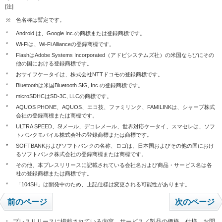
[注]
※
色名称は暫定です。
*
Android は、Google Inc.の商標または登録商標です。
*
Wi-Fiは、Wi-Fi Allianceの登録商標です。
*
FlashはAdobe Systems Incorporated（アドビシステムズ社）の米国ならびにその
他の国における登録商標です。
*
おサイフケータイは、株式会社NTTドコモの登録商標です。
*
Bluetoothは米国Bluetooth SIG, Inc.の登録商標です。
*
microSDHCはSD-3C, LLCの商標です。
*
AQUOS PHONE、AQUOS、エコ技、ファミリンク、FAMILINKは、シャープ株式
会社の登録商標または商標です。
*
ULTRA SPEED、S!メール、デコレメール、世界対応ケータイ、スマセレは、ソフ
トバンクモバイル株式会社の登録商標または商標です。
*
SOFTBANKおよびソフトバンクの名称、ロゴは、日本国およびその他の国におけ
るソフトバンク株式会社の登録商標または商標です。
*
その他、本プレスリリースに記載されている会社名および商品・サービス名は各
社の登録商標または商標です。
*
「104SH」は開発中のため、上記仕様は変更される可能性があります。
前のページ
次のページ
プレスリリースに掲載されている内容、サービス／製品の価格、仕様、お問