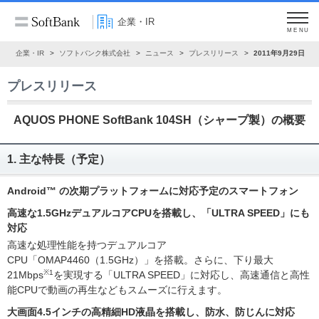
企業・IR
MENU
ム
企業・IR
ソフトバンク株式会社
ニュース
プレスリリース
2011年9月29日
プレスリリース
AQUOS PHONE SoftBank 104SH（シャープ製）の概要
1. 主な特長（予定）
Android™ の次期プラットフォームに対応予定のスマートフォン
高速な1.5GHzデュアルコアCPUを搭載し、「ULTRA SPEED」にも
対応
高速な処理性能を持つデュアルコア
CPU「OMAP4460（1.5GHz）」を搭載。さらに、下り最大
※1
21Mbps
を実現する「ULTRA SPEED」に対応し、高速通信と高性
能CPUで動画の再生などもスムーズに行えます。
大画面4.5インチの高精細HD液晶を搭載し、防水、防じんに対応