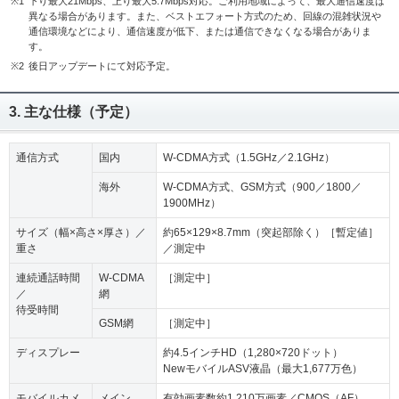
※1
下り最大21Mbps、上り最大5.7Mbps対応。ご利用地域によって、最大通信速度は
異なる場合があります。また、ベストエフォート方式のため、回線の混雑状況や
通信環境などにより、通信速度が低下、または通信できなくなる場合がありま
す。
※2
後日アップデートにて対応予定。
3. 主な仕様（予定）
通信方式
国内
W-CDMA方式（1.5GHz／2.1GHz）
海外
W-CDMA方式、GSM方式（900／1800／
1900MHz）
サイズ（幅×高さ×厚さ）／
約65×129×8.7mm（突起部除く）［暫定値］
重さ
／測定中
連続通話時間
W-CDMA
［測定中］
／
網
待受時間
GSM網
［測定中］
ディスプレー
約4.5インチHD（1,280×720ドット）
NewモバイルASV液晶（最大1,677万色）
モバイルカメ
メイン
有効画素数約1,210万画素／CMOS（AF）