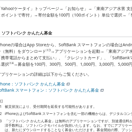
「Yahoo!ケータイ」トップページ→「お知らせ」→「東南アジア水害 
クポイントで寄付」→寄付金額を100円（100ポイント）単位で選択→「
4. ソフトバンク かんたん募金
Phoneの場合はApp Storeから、SoftBank スマートフォンの場合は
※3
ン（無料）をダウンロード
→アプリケーションを起動→「東南アジア水
「携帯電話からまとめて支払い」、「クレジットカード」、「SoftBan
※4
ら選択
→募金額を100円、300円、500円、1,000円、3,000円、5,0
アプリケーションの詳細は以下からご覧ください。
iPhone：ソフトバンク かんたん募金
SoftBank スマートフォン：ソフトバンク かんたん募金
注]
1
被災状況により、受付期間を延長する可能性があります。
2
iPhoneおよびSoftBank スマートフォンを含む一部の機種からは、デジタル
3
「ソフトバンク かんたん募金」は無料のアプリケーションですが、別途通信料
済手数料は、ソフトバンクモバイルが負担いたします。なお、すでにアプリケ
は、新たにダウンロードすることなく募金いただけます。募金開始の際、プッ