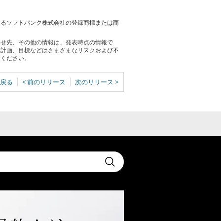
。
おけるソフトバンク株式会社の登録商標または商
わせ先、その他の情報は、発表時点の情報で
る計画、目標などはさまざまなリスクおよび不
承ください。
戻る
< 前のリリース
次のリリース >
t
Submit