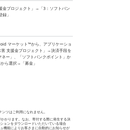
支援金プロジェクト」→「3：ソフトバン
登録」
Android マーケット™から、アプリケーショ
害 支援金プロジェクト」→決済手段を
kマネー」、「ソフトバンクポイント」か
00円から選択→「募金」
コンテンツはご利用になれません。
がかかります。なお、寄付する際に発生する決
ーションをダウンロードいただいている場合
シュ機能によりお客さまに自動的にお知らせが