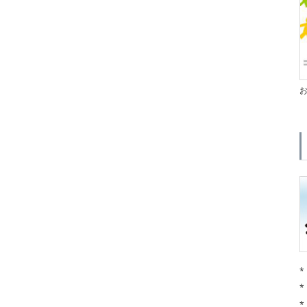
*
*
*