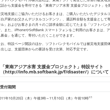
電話から支援金を寄付できる「東南アジア水害 支援金プロジェクト」を
被災地支援にご協力いただけるお客さまは、ご購入いただいたデジタル
「白戸家のお父さんデジタルコンテンツ」、通話料全額を支援金として
ヤル」およびお客さまの月々のご請求金額に応じてたまる「ソフトバン
す。また、iPhoneやSoftBank スマートフォンをご利用のお客さま
ん募金」を通じて、寄付いただくことができます。
なお、特設ページ開設のほか、ソフトバンクモバイルでは被災地支援団
し出しは、支援団体からの要請を受け次第、対応予定です。
「東南アジア水害 支援金プロジェクト」特設サイト
（http://info.mb.softbank.jp/f/disaster/）について
受付期間
※1
2011年10月20日（木）午後3時～11月10日（木）午前10時