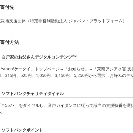
寄付先
被災地支援団体（特定非営利活動法人 ジャパン・プラットフォーム）
寄付方法
※2
1. 白戸家のお父さんデジタルコンテンツ
「Yahoo!ケータイ」トップページ→「お知らせ」→「東南アジア水害 支
円、315円、525円、1,050円、3,150円、5,250円から選択→お好
2. ソフトバンクチャリティダイヤル
「＊5577」をダイヤルし、音声ガイダンスに従って該当の支援特番を
い。
3. ソフトバンクポイント