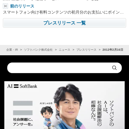
前のリリース
スマートフォン向け有料コンテンツの初月分のお支払いにポイン…
プレスリリース 一覧
ム
企業・IR
ソフトバンク株式会社
ニュース
プレスリリース
2012年2月16日
Conduct
Submit
a
search