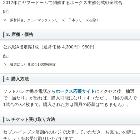
2012年にヤフードームで開催するホークス主催公式戦全試合
[注]
※
振替試合、クライマックスシリーズ、日本シリーズを除く
3. 席種・価格
公式戦A指定席1枚（通常価格 4,300円）980円
[注]
※
抽選により各試合1,000枚限定
4. 購入方法
ソフトバンク携帯電話から
ホークス応援サイト
にアクセス後、抽選
で「当たり」が出れば、購入可能になります（ただし、1回の購入で
1試合のみ4枚まで。購入された方は同月の応募はできません）。
5. チケット受け取り方法
セブン-イレブン店舗内のレジで決済していただき、お支払いの際に
チケットをお受け取りいただけます。