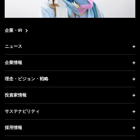
企業・IR
ニュース
ニュース トップ
企業情報
プレスリリース
企業情報 トップ
理念・ビジョン・戦略
お知らせ
社長メッセージ
理念・ビジョン・戦略 トップ
投資家情報
更新情報
会社概要
成長戦略「Activate AI for Society」
投資家情報 トップ
記者説明会
サステナビリティ
事業紹介
技術戦略
経営方針
ソフトバンクニュース
サステナビリティ トップ
ガバナンス
採用情報
人材戦略
IRライブラリー
トップメッセージ