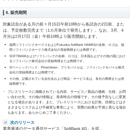
6. 販売期間
対象試合がある月の前々月15日午前10時から各試合の2日前、また
は、予定枚数完売まで（1カ月単位で発売します）。なお、3月、4
月分は2月17日（金）午前10時より販売開始します。
福岡ソフトバンクホークスおよびFukuoka SoftBank HAWKSの名称、ロゴは、福
岡ソフトバンクホークス株式会社の登録商標または商標です。
SOFTBANKおよびソフトバンクの名称、ロゴは、日本国およびその他の国におけ
るソフトバンク株式会社の登録商標または商標です。
S!ベーシックパック、PhotoVision、プリモバイルは、ソフトバンクモバイル株式
会社の登録商標または商標です。
その他、記載されている会社名および商品・サービス名は、各社の商標または登
録商標です。
プレスリリースに掲載されている内容、サービス／製品の価格、仕様、お問
い合わせ先、その他の情報は、発表時点の情報です。その後予告なしに変更
となる場合があります。また、プレスリリースにおける計画、目標などはさ
まざまなリスクおよび不確実な事実により、実際の結果が予測と異なる場合
もあります。あらかじめご了承ください。
次のリリース
業界最速のデータ通信サービス「SoftBank 4G」を提…