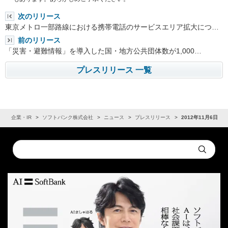
次のリリース
東京メトロ一部路線における携帯電話のサービスエリア拡大につ…
前のリリース
「災害・避難情報」を導入した国・地方公共団体数が1,000…
プレスリリース 一覧
ム
企業・IR
ソフトバンク株式会社
ニュース
プレスリリース
2012年11月6日
Conduct
Submit
a
search