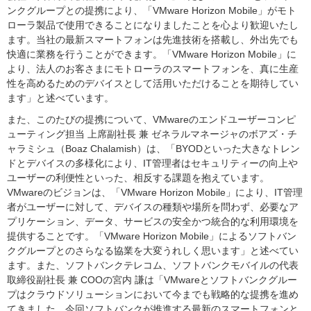
ンクグループとの提携により、「VMware Horizon Mobile」がモト
ローラ製品で使用できることになりましたことを心より歓迎いたし
ます。当社の最新スマートフォンは先進技術を搭載し、外出先でも
快適に業務を行うことができます。「VMware Horizon Mobile」に
より、法人のお客さまにモトローラのスマートフォンを、真に生産
性を高めるためのデバイスとして活用いただけることを期待してい
ます」と述べています。
また、このたびの提携について、VMwareのエンドユーザーコンピ
ューティング担当 上席副社長 兼 ゼネラルマネージャのボアズ・チ
ャラミシュ（Boaz Chalamish）は、「BYODといった大きなトレン
ドとデバイスの多様化により、IT管理者はセキュリティーの向上や
ユーザーの利便性といった、相反する課題を抱えています。
VMwareのビジョンは、「VMware Horizon Mobile」により、IT管理
者がユーザーに対して、デバイスの種類や場所を問わず、必要なア
プリケーション、データ、サービスの安全かつ統合的な利用環境を
提供することです。「VMware Horizon Mobile」によるソフトバン
クグループとのさらなる協業を大変うれしく思います」と述べてい
ます。また、ソフトバンクテレコム、ソフトバンクモバイルの代表
取締役副社長 兼 COOの宮内 謙は「VMwareとソフトバンクグルー
プはクラウドソリューションにおいて今までも戦略的な提携を進め
てきました。今回ソフトバンクが推進する最新のスマートフォンと