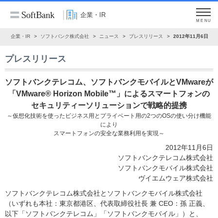
企業・IR
MENU
ム
企業・IR
ソフトバンク株式会社
ニュース
プレスリリース
2012年11月6日
プレスリリース
ソフトバンクテレコム、ソフトバンクモバイルとVMwareが
「VMware® Horizon Mobile™」によるスマートフォンの
セキュリティーソリューションで戦略的提携
～仮想化技術を使ったビジネス用とプライベート用の2つのOSの使い分け機能
により
スマートフォンの安全な業務利用を実現～
2012年11月6日
ソフトバンクテレコム株式会社
ソフトバンクモバイル株式会社
ヴイエムウェア株式会社
ソフトバンクテレコム株式会社とソフトバンクモバイル株式会社
（いずれも本社：東京都港区、代表取締役社長 兼 CEO：孫 正義、
以下「ソフトバンクテレコム」「ソフトバンクモバイル」）と、