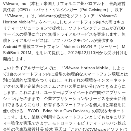
VMware, Inc.（本社：米国カリフォルニア州パロアルト、最高経営
責任者（CEO）：パット・ゲルシンガー（Pat Gelsinger）、以下
「VMware」）は、VMwareの仮想化ソフトウエア「VMware®
Horizon Mobile™」をベースにしたスマートフォン向けの高セキュ
リティーソリューションで提携し、ソフトバンクテレコムがBYOD
サービスの提供に向けて無償トライアルサービスを実施します。無
償トライアルサービスは、ソフトバンクモバイルが提供する
Android™ 搭載スマートフォン「Motorola RAZR™（レーザー） M
SoftBank 201M」を用いて提供し、2012年12月10日から受け付けを
開始します。
このトライアルサービスでは、「VMware Horizon Mobile」によっ
て1台のスマートフォン内に通常の物理的なスマートフォン環境とは
別に仮想的な環境をつくり出し、それぞれの環境をインターネット
アクセス用と企業内システムアクセス用に使い分けができるように
します。これにより、ユーザーはプライベートの空間やアプリケー
ションはそのままで、企業アプリケーションやサービスを安全に利
用できるようになり、所有するスマートフォンを個人用と業務用に
使い分ける「BYOD：Bring Your Own Devices」の実現をサポート
します。また、業務で利用するスマートフォンとしてもセキュリテ
ィー強化が実現できます。モトローラ・モビリティ・ジャパン株式
会社の代表取締役社長 鈴木 寛氏は「このたびのVMwareとソフトバ