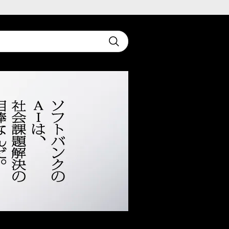
t
Submit