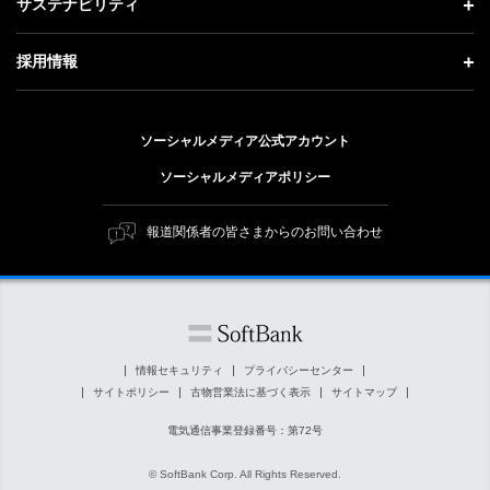
記者説明会
サステナビリティ
事業紹介
技術戦略
経営方針
ソフトバンクニュース
サステナビリティ トップ
ガバナンス
採用情報
人材戦略
IRライブラリー
トップメッセージ
社会貢献活動
採用情報 トップ
財務情報
ESG方針・体制
ソーシャルメディア公式アカウント
公開情報
新卒採用
個人投資家の皆さまへ
ソーシャルメディアポリシー
価値創造プロセス
キャリア採用
株式と社債について
マテリアリティ（重要課題）
報道関係者の皆さまからのお問い合わせ
障がい者採用
コーポレート・ガバナンス
ESGの主な取り組み
ソフトバンク クルー採用
IRニュース
ESG関連資料
外部評価・イニシアチブ
情報セキュリティ
プライバシーセンター
サイトポリシー
古物営業法に基づく表示
サイトマップ
社会貢献活動
電気通信事業登録番号：第72号
© SoftBank Corp. All Rights Reserved.