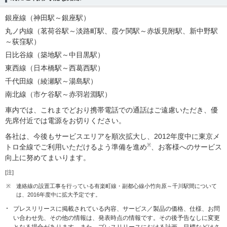
銀座線（神田駅～銀座駅）
丸ノ内線（茗荷谷駅～淡路町駅、霞ケ関駅～赤坂見附駅、新中野駅
～荻窪駅）
日比谷線（築地駅～中目黒駅）
東西線（日本橋駅～西葛西駅）
千代田線（綾瀬駅～湯島駅）
南北線（市ケ谷駅～赤羽岩淵駅）
車内では、これまでどおり携帯電話での通話はご遠慮いただき、優
先席付近では電源をお切りください。
各社は、今後もサービスエリアを順次拡大し、2012年度中に東京メ
※
トロ全線でご利用いただけるよう準備を進め
、お客様へのサービス
向上に努めてまいります。
[注]
※
連絡線の設置工事を行っている有楽町線・副都心線小竹向原～千川駅間について
は、2016年度中に拡大予定です。
プレスリリースに掲載されている内容、サービス／製品の価格、仕様、お問
い合わせ先、その他の情報は、発表時点の情報です。その後予告なしに変更