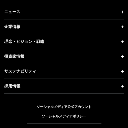
ニュース
ニュース トップ
企業情報
プレスリリース
企業情報 トップ
理念・ビジョン・戦略
お知らせ
社長メッセージ
理念・ビジョン・戦略 トップ
投資家情報
更新情報
会社概要
成長戦略「Activate AI for Society」
投資家情報 トップ
記者説明会
サステナビリティ
事業紹介
技術戦略
経営方針
ソフトバンクニュース
サステナビリティ トップ
ガバナンス
採用情報
人材戦略
IRライブラリー
トップメッセージ
社会貢献活動
採用情報 トップ
財務情報
ESG方針・体制
ソーシャルメディア公式アカウント
公開情報
新卒採用
個人投資家の皆さまへ
ソーシャルメディアポリシー
価値創造プロセス
キャリア採用
株式と社債について