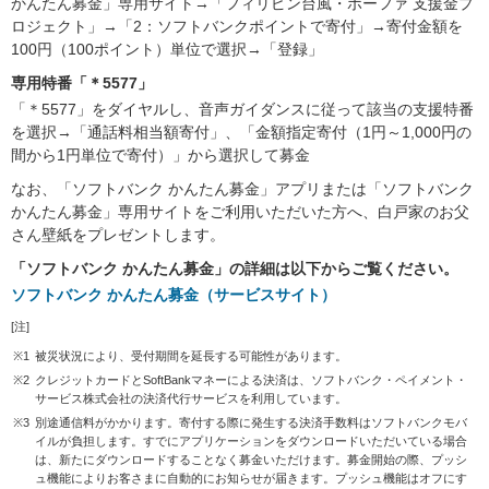
かんたん募金」専用サイト→「フィリピン台風・ボーファ 支援金プ
ロジェクト」→「2：ソフトバンクポイントで寄付」→寄付金額を
100円（100ポイント）単位で選択→「登録」
専用特番「＊5577」
「＊5577」をダイヤルし、音声ガイダンスに従って該当の支援特番
を選択→「通話料相当額寄付」、「金額指定寄付（1円～1,000円の
間から1円単位で寄付）」から選択して募金
なお、「ソフトバンク かんたん募金」アプリまたは「ソフトバンク
かんたん募金」専用サイトをご利用いただいた方へ、白戸家のお父
さん壁紙をプレゼントします。
「ソフトバンク かんたん募金」の詳細は以下からご覧ください。
ソフトバンク かんたん募金（サービスサイト）
[注]
※1
被災状況により、受付期間を延長する可能性があります。
※2
クレジットカードとSoftBankマネーによる決済は、ソフトバンク・ペイメント・
サービス株式会社の決済代行サービスを利用しています。
※3
別途通信料がかかります。寄付する際に発生する決済手数料はソフトバンクモバ
イルが負担します。すでにアプリケーションをダウンロードいただいている場合
は、新たにダウンロードすることなく募金いただけます。募金開始の際、プッシ
ュ機能によりお客さまに自動的にお知らせが届きます。プッシュ機能はオフにす