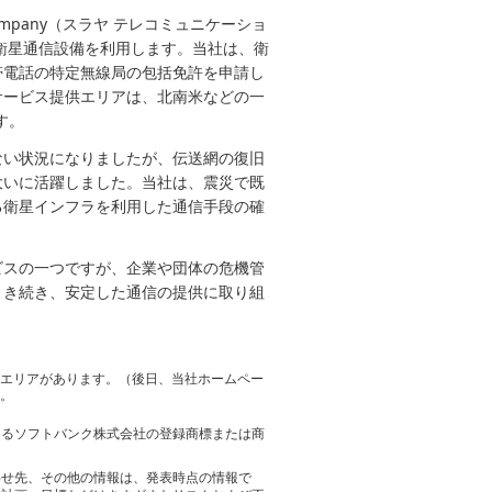
 Company（スラヤ テレコミュニケーショ
衛星通信設備を利用します。当社は、衛
帯電話の特定無線局の包括免許を申請し
サービス提供エリアは、北南米などの一
す。
ない状況になりましたが、伝送網の復旧
大いに活躍しました。当社は、震災で既
る衛星インフラを利用した通信手段の確
ビスの一つですが、企業や団体の危機管
引き続き、安定した通信の提供に取り組
るエリアがあります。（後日、当社ホームペー
す。
おけるソフトバンク株式会社の登録商標または商
わせ先、その他の情報は、発表時点の情報で