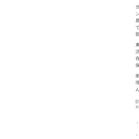
当
[
※