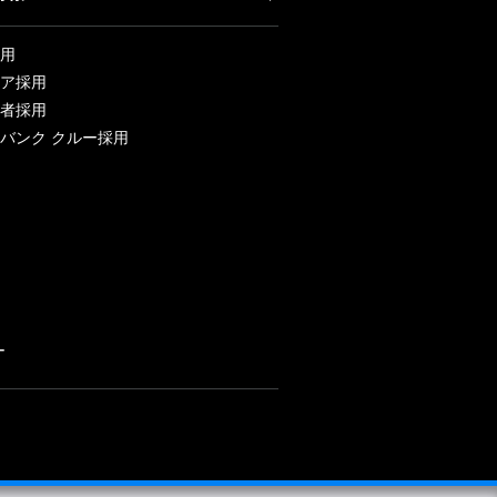
用
ア採用
者採用
バンク クルー採用
ー