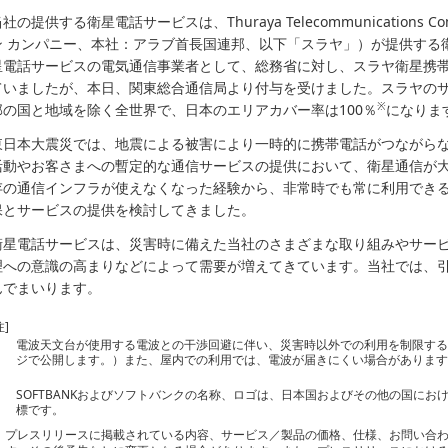
社の提供する衛星電話サービスは、Thuraya Telecommunications
ン カンパニー、本社：アラブ首長国連邦、以下「スラヤ」）が提供する
星電話サービスの電気通信事業者として、総務省に対し、スラヤ衛星携
ていましたが、本日、関東総合通信局より付与を受けました。スラヤの
※
部の国と地域を除く全世界で、日本のエリアカバー率は100％
になりま
東日本大震災では、地震による被害により一時的に携帯電話がつながら
活動やお客さまへの暫定的な通信サービスの提供において、衛星通信が
存の通信インフラが使えなくなった経験から、非常時でも常に利用でき
保とサービスの提供を検討してきました。
衛星電話サービスは、災害時に備えた当社のさまざまな取り組みやサー
理への意識の高まりなどによって需要が増えてきています。当社では、
んでまいります。
注]
電波天文台が使用する電波との干渉回避に伴い、災害時以外での利用を制限す
ジで公開します。）また、屋内での利用では、電波が届きにくい場合がありま
SOFTBANKおよびソフトバンクの名称、ロゴは、日本国およびその他の国に
標です。
プレスリリースに掲載されている内容、サービス／製品の価格、仕様、お問い合