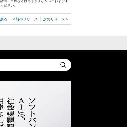
る計画、目標などはさまざまなリスクおよび不
承ください。
戻る
< 前のリリース
次のリリース >
t
Submit