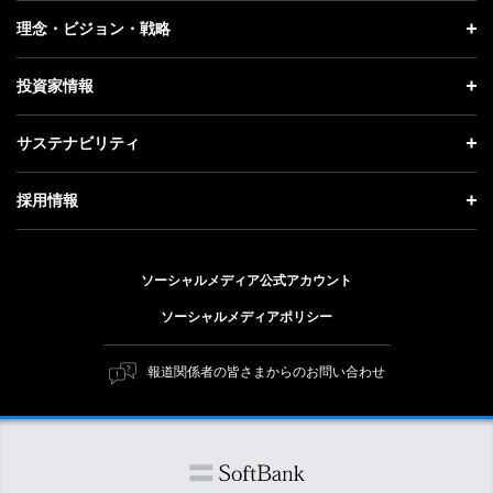
プレスリリース
企業情報 トップ
理念・ビジョン・戦略
お知らせ
社長メッセージ
理念・ビジョン・戦略 トップ
投資家情報
更新情報
会社概要
成長戦略「Activate AI for Society」
投資家情報 トップ
記者説明会
サステナビリティ
事業紹介
技術戦略
経営方針
ソフトバンクニュース
サステナビリティ トップ
ガバナンス
採用情報
人材戦略
IRライブラリー
トップメッセージ
社会貢献活動
採用情報 トップ
財務情報
ESG方針・体制
ソーシャルメディア公式アカウント
公開情報
新卒採用
個人投資家の皆さまへ
ソーシャルメディアポリシー
価値創造プロセス
キャリア採用
株式と社債について
マテリアリティ（重要課題）
報道関係者の皆さまからのお問い合わせ
障がい者採用
コーポレート・ガバナンス
ESGの主な取り組み
ソフトバンク クルー採用
IRニュース
ESG関連資料