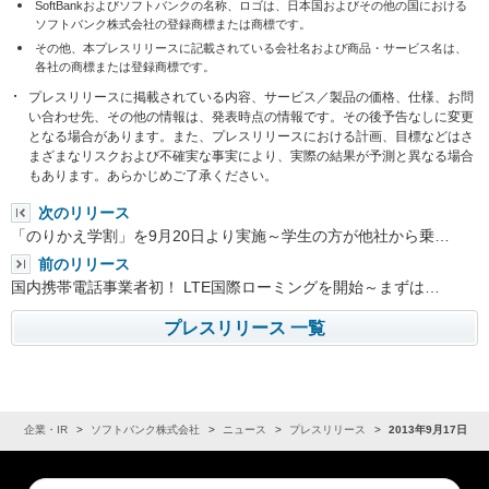
SoftBankおよびソフトバンクの名称、ロゴは、日本国およびその他の国における
ソフトバンク株式会社の登録商標または商標です。
その他、本プレスリリースに記載されている会社名および商品・サービス名は、
各社の商標または登録商標です。
プレスリリースに掲載されている内容、サービス／製品の価格、仕様、お問
い合わせ先、その他の情報は、発表時点の情報です。その後予告なしに変更
となる場合があります。また、プレスリリースにおける計画、目標などはさ
まざまなリスクおよび不確実な事実により、実際の結果が予測と異なる場合
もあります。あらかじめご了承ください。
次のリリース
「のりかえ学割」を9月20日より実施～学生の方が他社から乗…
前のリリース
国内携帯電話事業者初！ LTE国際ローミングを開始～まずは…
プレスリリース 一覧
ム
企業・IR
ソフトバンク株式会社
ニュース
プレスリリース
2013年9月17日