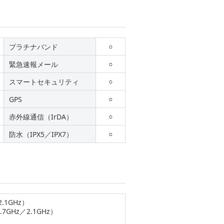
○
プラチナバンド
○
緊急速報メール
○
スマートセキュリティ
○
GPS
○
赤外線通信（IrDA）
○
防水（IPX5／IPX7）
.1GHz）
.7GHz／2.1GHz）