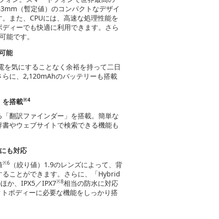
約63mm（暫定値）のコンパクトなデザイ
。また、CPUには、高速な処理性能を
クトボディーでも快適に利用できます。さら
可能です。
可能
充電を気にすることなく余裕を持って二日
に、2,120mAhのバッテリーも搭載
※4
」を搭載
る「翻訳ファインダー」を搭載。簡単な
辞書やウェブサイトで検索できる機能も
にも対応
※6
値
（絞り値）1.9のレンズによって、背
ことができます。さらに、「Hybrid
※8
、IPX5／IPX7
相当の防水に対応
クトボディーに必要な機能をしっかり搭