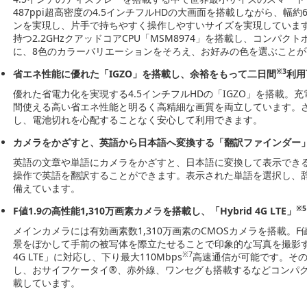
487ppi超高密度の4.5インチフルHDの大画面を搭載しながら、幅
ンを実現し、片手で持ちやすく操作しやすいサイズを実現しています
持つ2.2GHzクアッドコアCPU「MSM8974」を搭載し、コンパ
に、8色のカラーバリエーションをそろえ、お好みの色を選ぶことが
※3
省エネ性能に優れた「IGZO」を搭載し、余裕をもって二日間
利用
優れた省電力化を実現する4.5インチフルHDの「IGZO」を搭載。
間使える高い省エネ性能と明るく高精細な画質を両立しています。さら
し、電池切れを心配することなく安心して利用できます。
カメラをかざすと、英語から日本語へ変換する「翻訳ファインダー
英語の文章や単語にカメラをかざすと、日本語に変換して表示でき
操作で英語を翻訳することができます。表示された単語を選択し、
備えています。
※5
F値1.9の高性能1,310万画素カメラを搭載し、「Hybrid 4G LTE」
メインカメラには有効画素数1,310万画素のCMOSカメラを搭載。F
景をぼかして手前の被写体を際立たせることで印象的な写真を撮影する
※7
4G LTE」に対応し、下り最大110Mbps
高速通信が可能です。そのほか
し、おサイフケータイ®、赤外線、ワンセグも搭載するなどコンパ
載しています。