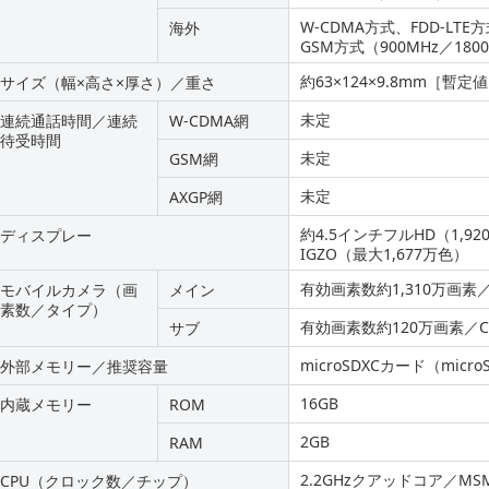
W-CDMA方式、FDD-LTE
海外
GSM方式（900MHz／1800
約63×124×9.8mm［暫
サイズ（幅×高さ×厚さ）／重さ
未定
連続通話時間／連続
W-CDMA網
待受時間
未定
GSM網
未定
AXGP網
約4.5インチフルHD（1,920
ディスプレー
IGZO（最大1,677万色）
有効画素数約1,310万画素／
モバイルカメラ（画
メイン
素数／タイプ）
有効画素数約120万画素／C
サブ
microSDXCカード（mic
外部メモリー／推奨容量
16GB
内蔵メモリー
ROM
2GB
RAM
2.2GHzクアッドコア／MSM
CPU（クロック数／チップ）