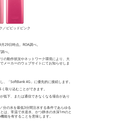
ク／ビビッドピンク
月29日時点。ROA調べ。
プ調べ。
プリの動作状況やネットワーク環境により、大
グでメーカーのウェブサイトにてお知らせしま
に対応し、「SoftBank 4G」に優先的に接続します。
多く取り込むことができます。
度が低下、または通信できなくなる場合があり
トル／分の水を最低3分間注水する条件であらゆる
7とは、常温で水道水、かつ静水の水深1mのと
の機能を有することを意味します。