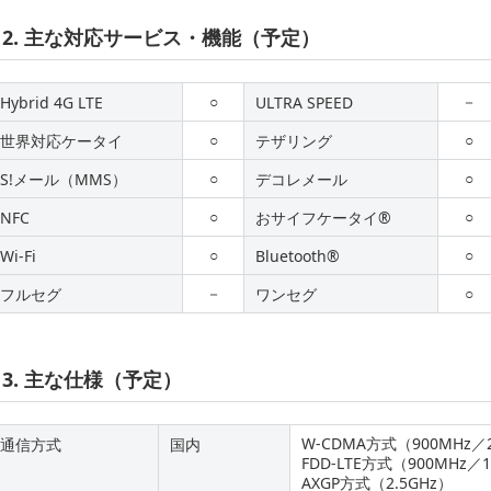
2. 主な対応サービス・機能（予定）
○
－
Hybrid 4G LTE
ULTRA SPEED
○
○
世界対応ケータイ
テザリング
○
○
S!メール（MMS）
デコレメール
○
○
NFC
おサイフケータイ®
○
○
Wi-Fi
Bluetooth®
－
○
フルセグ
ワンセグ
3. 主な仕様（予定）
W-CDMA方式（900MHz／2
通信方式
国内
FDD-LTE方式（900MHz／1
AXGP方式（2.5GHz）