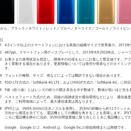
左から、ブラック／ホワイト／レッド／ブルー／ターコイズ／ゴールド／ライトピン
注]
1
4.5インチ以上のスマートフォンにおける表面の縦横サイズで世界最小。2013年9
2
487ppi。スマートフォン用ディスプレーとして。2013年9月29日時点。シャー
3
お客さまの使用状況を想定し、開発中の仕様をもとに計算した暫定値です。ア
きく変動する場合があります。更新情報については発売や発表などのタイミン
す。
4
フォントの種類、サイズ、色などによっては翻訳できない場合があります。
5
FDD-LTE方式の「SoftBank 4G LTE」およびAXGP方式の「SoftBank 4G」
6
F値（絞り値）とはレンズの絞りの開き具合を示す数値で、数値が低いほど光を
7
ベストエフォート方式のため、回線の混雑状況や通信環境などにより、通信速
ます。ご利用地域によって、最大通信速度は異なります。
8
IPX5とは、内径6.3mmの注水ノズルを使用し、約3mの距離から約12.5リッ
方向から噴流を当てても、電話機としての機能を有することを意味します。IPX
ころに電話機を静かに沈め、約30分間放置後に取り出したときに電話機として
Google、Google ロゴ、Android は、Google Inc.の登録商標または商標です。