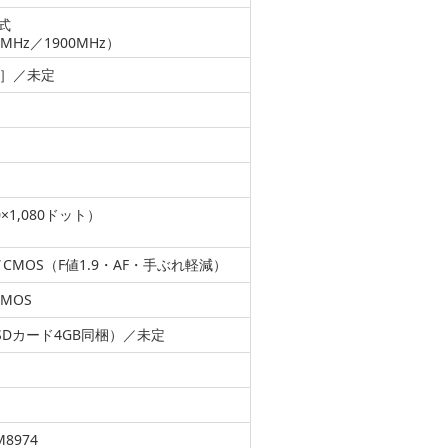
方式
MHz／1900MHz）
定値］／未定
×1,080ドット）
CMOS（F値1.9・AF・手ぶれ軽減）
MOS
roSDカード4GB同梱）／未定
8974