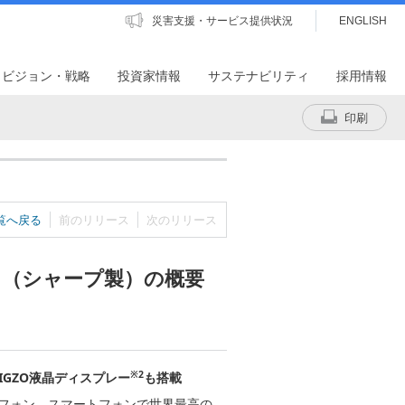
災害支援・サービス提供状況
ENGLISH
・ビジョン・戦略
投資家情報
サステナビリティ
採用情報
印刷
覧へ戻る
前のリリース
次のリリース
 303SH（シャープ製）の概要
※2
GZO液晶ディスプレー
も搭載
トフォン。スマートフォンで世界最高の