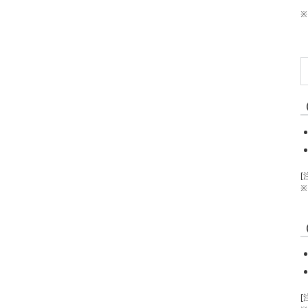
※
[
※
[