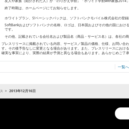
友人や家族（紹介された人）が「のりかえ学割」「ホワイト学割with家族201
終了時期は、ホームページにてお知らせします。
ホワイトプラン、S!ベーシックパックは、ソフトバンクモバイル株式会社の登
SoftBankおよびソフトバンクの名称、ロゴは、日本国およびその他の国にお
です。
その他、記載されている会社名および製品名（商品・サービス名）は、各社の
プレスリリースに掲載されている内容、サービス／製品の価格、仕様、お問い合
す。その後予告なしに変更となる場合があります。また、プレスリリースにおけ
確実な事実により、実際の結果が予測と異なる場合もあります。あらかじめご了
一覧へ
ス
2013年12月16日
Conduc
a
search