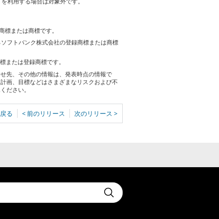
4」を利用する場合は対象外です。
録商標または商標です。
けるソフトバンク株式会社の登録商標または商標
商標または登録商標です。
わせ先、その他の情報は、発表時点の情報で
る計画、目標などはさまざまなリスクおよび不
承ください。
戻る
< 前のリリース
次のリリース >
t
Submit