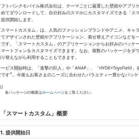
ソフトバンクモバイル株式会社は、テーマごとに厳選した壁紙やアプリ
とめてダウンロードして、自分好みのスマホにカスタマイズできる「スマー
り提供開始します。
「スマートカスタム」は、人気のファッションブランドやアニメ、キャ
せてデザインされた壁紙やアプリケーション、着せ替えアイコンなどを
スです。「スマートカスタム」のアプリケーションからお好みのパッケ
スマートフォンをカスタマイズできます。なお、複数のパッケージをダ
切り替えながら利用することもできます。
サービス開始時は、「進撃の巨人」や「ANAP」、「HYDE×ToysFiel
※
定です
。今後もお客さまのニーズに合わせたバラエティー豊かなパッケ
注]
各パッケージの概要は
ホームページ
をご覧ください。
「スマートカスタム」概要
1. 提供開始日