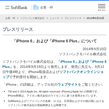
企業・IR
MENU
ム
企業・IR
ソフトバンク株式会社
ニュース
プレスリリース
2014年9月10日
プレスリリース
「iPhone 6」および「iPhone 6 Plus」について
2014年9月10日
ソフトバンクモバイル株式会社
ソフトバンクモバイル株式会社は、
「iPhone 6」および「iPhone 6
Plus」
を、2014年9月19日より発売します。発売に先立ち、9月12
日午後4時より、iPhone取扱店および
ソフトバンクオンラインショ
ップ
で予約受付を開始します。
「iPhone」の詳細は、アップル社の
ウェブサイト
をご覧ください。
TM and © 2014 Apple Inc. All rights reserved. iPhoneはApple Inc.の商標です。
iPhone商標は、アイホン株式会社のライセンスに基づき使用されています。
SoftBankおよびソフトバンクの名称、ロゴは、日本国およびその他の国における
ソフトバンク株式会社の登録商標または商標です。