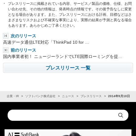
プレスリリースに掲載されている内容、サービス／製品の価格、仕様、お問
い合わせ先、その他の情報は、発表時点の情報です。その後予告なしに変更
となる場合があります。また、プレスリリースにおける計画、目標などはさ
まざまなリスクおよび不確実な事実により、実際の結果が予測と異なる場合
もあります。あらかじめご了承ください。
次のリリース
高速データ通信LTE対応「ThinkPad 10 for …
前のリリース
国内事業者初！ ニュージーランドでLTE国際ローミングを提…
プレスリリース 一覧
ム
企業・IR
ソフトバンク株式会社
ニュース
プレスリリース
2014年9月10日
Conduct
Submit
a
search