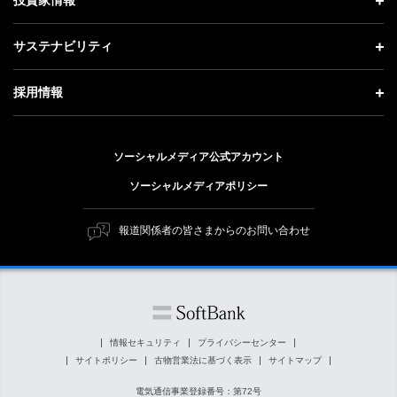
投資家情報
更新情報
会社概要
成長戦略「Activate AI for Society」
投資家情報 トップ
記者説明会
サステナビリティ
事業紹介
技術戦略
経営方針
ソフトバンクニュース
サステナビリティ トップ
ガバナンス
採用情報
人材戦略
IRライブラリー
トップメッセージ
社会貢献活動
採用情報 トップ
財務情報
ESG方針・体制
ソーシャルメディア公式アカウント
公開情報
新卒採用
個人投資家の皆さまへ
ソーシャルメディアポリシー
価値創造プロセス
キャリア採用
株式と社債について
マテリアリティ（重要課題）
報道関係者の皆さまからのお問い合わせ
障がい者採用
コーポレート・ガバナンス
ESGの主な取り組み
ソフトバンク クルー採用
IRニュース
ESG関連資料
外部評価・イニシアチブ
情報セキュリティ
プライバシーセンター
サイトポリシー
古物営業法に基づく表示
サイトマップ
社会貢献活動
電気通信事業登録番号：第72号