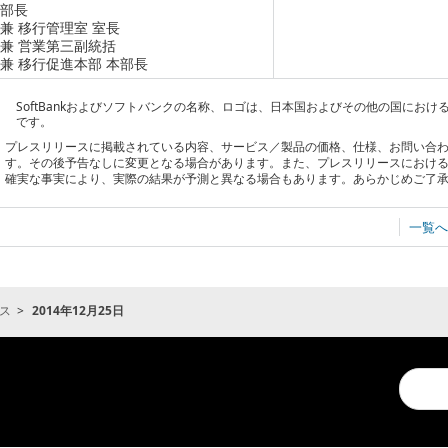
部長
兼 移行管理室 室長
兼 営業第三副統括
兼 移行促進本部 本部長
SoftBankおよびソフトバンクの名称、ロゴは、日本国およびその他の国にお
です。
プレスリリースに掲載されている内容、サービス／製品の価格、仕様、お問い合
す。その後予告なしに変更となる場合があります。また、プレスリリースにおけ
確実な事実により、実際の結果が予測と異なる場合もあります。あらかじめご了
一覧へ
ス
2014年12月25日
Conduc
a
search