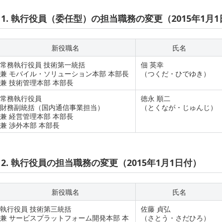
1. 執行役員（委任型）の担当職務の変更（2015年1月
新役職名
氏名
常務執行役員 技術第一統括
佃 英幸
兼 モバイル・ソリューション本部 本部長
（つくだ・ひでゆき）
兼 技術管理本部 本部長
常務執行役員
徳永 順二
財務副統括（国内通信事業担当）
（とくなが・じゅんじ）
兼 経営管理本部 本部長
兼 渉外本部 本部長
2. 執行役員の担当職務の変更（2015年1月1日付）
新役職名
氏名
執行役員 技術第三統括
佐藤 貞弘
兼 サービスプラットフォーム開発本部 本
（さとう・さだひろ）