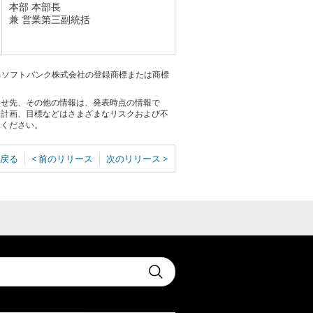
本部 本部長
兼 営業第三副統括
けるソフトバンク株式会社の登録商標または商標
わせ先、その他の情報は、発表時点の情報で
る計画、目標などはさまざまなリスクおよび不
承ください。
戻る
< 前のリリース
次のリリース >
t
Submit