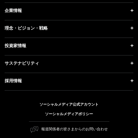
ニュース トップ
企業情報
プレスリリース
企業情報 トップ
理念・ビジョン・戦略
お知らせ
社長メッセージ
理念・ビジョン・戦略 トップ
投資家情報
更新情報
会社概要
成長戦略「Activate AI for Society」
記者説明会
投資家情報 トップ
サステナビリティ
事業紹介
技術戦略
ソフトバンクニュース
経営方針
ガバナンス
サステナビリティ トップ
採用情報
人材戦略
IRライブラリー
社会貢献活動
トップメッセージ
採用情報 トップ
財務情報
公開情報
ESG方針・体制
ソーシャルメディア公式アカウント
新卒採用
個人投資家の皆さまへ
ソーシャルメディアポリシー
価値創造プロセス
キャリア採用
株式と社債について
マテリアリティ（重要課題）
報道関係者の皆さまからのお問い合わせ
障がい者採用
コーポレート・ガバナンス