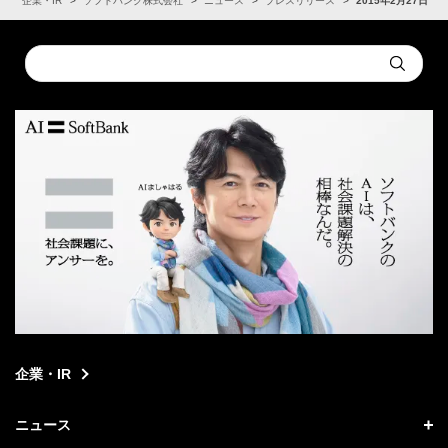
ム
企業・IR
ソフトバンク株式会社
ニュース
プレスリリース
2015年2月27日
Conduct
Submit
a
search
企業・IR
ニュース