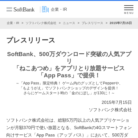
企業・IR
MENU
ム
企業・IR
ソフトバンク株式会社
ニュース
プレスリリース
2015年7月15日
プレスリリース
SoftBank、500万ダウンロード突破の人気アプ
リ
「ねこあつめ」をアプリとり放題サービス
「App Pass」で提供！
～「App Pass」限定特典！ ゲーム内のグッズとしてPepperや、
「もようがえ」でソフトバンクショップのデザインを提供！
さらにゲームスタート時の「金のにぼし」が130に！～
2015年7月15日
ソフトバンク株式会社
ソフトバンク株式会社は、総額5万円以上の人気アプリケーショ
ンが月額370円で使い放題となる、SoftBankの4Gスマートフォン
向けサービス「App Pass（アップ パス）」において、500万ダ