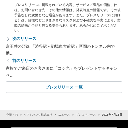
プレスリリースに掲載されている内容、サービス／製品の価格、仕
様、お問い合わせ先、その他の情報は、発表時点の情報です。その後
予告なしに変更となる場合があります。また、プレスリリースにおけ
る計画、目標などはさまざまなリスクおよび不確実な事実により、実
際の結果が予測と異なる場合もあります。あらかじめご了承くださ
い。
次のリリース
京王井の頭線 「渋谷駅～駒場東大前駅」区間のトンネル内で
携…
前のリリース
家族でご来店のお客さまに「コシ光」をプレゼントするキャン
ペ…
プレスリリース 一覧
ム
企業・IR
ソフトバンク株式会社
ニュース
プレスリリース
2015年7月15日