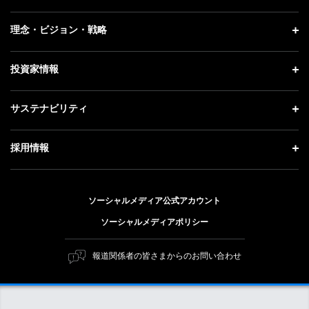
プレスリリース
企業情報 トップ
理念・ビジョン・戦略
お知らせ
社長メッセージ
理念・ビジョン・戦略 トップ
投資家情報
更新情報
会社概要
成長戦略「Activate AI for Society」
記者説明会
投資家情報 トップ
サステナビリティ
事業紹介
技術戦略
ソフトバンクニュース
経営方針
ガバナンス
サステナビリティ トップ
採用情報
人材戦略
IRライブラリー
社会貢献活動
トップメッセージ
採用情報 トップ
財務情報
公開情報
ESG方針・体制
ソーシャルメディア公式アカウント
新卒採用
個人投資家の皆さまへ
ソーシャルメディアポリシー
価値創造プロセス
キャリア採用
株式と社債について
マテリアリティ（重要課題）
報道関係者の皆さまからのお問い合わせ
障がい者採用
コーポレート・ガバナンス
ESGの主な取り組み
ソフトバンク クルー採用
IRニュース