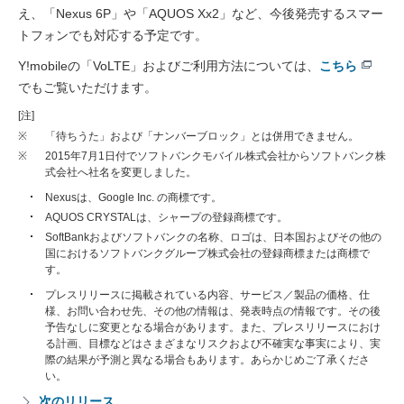
え、「Nexus 6P」や「AQUOS Xx2」など、今後発売するスマー
トフォンでも対応する予定です。
Y!mobileの「VoLTE」およびご利用方法については、
こちら
でもご覧いただけます。
[注]
※
「待ちうた」および「ナンバーブロック」とは併用できません。
※
2015年7月1日付でソフトバンクモバイル株式会社からソフトバンク株
式会社へ社名を変更しました。
Nexusは、Google Inc. の商標です。
AQUOS CRYSTALは、シャープの登録商標です。
SoftBankおよびソフトバンクの名称、ロゴは、日本国およびその他の
国におけるソフトバンクグループ株式会社の登録商標または商標で
す。
プレスリリースに掲載されている内容、サービス／製品の価格、仕
様、お問い合わせ先、その他の情報は、発表時点の情報です。その後
予告なしに変更となる場合があります。また、プレスリリースにおけ
る計画、目標などはさまざまなリスクおよび不確実な事実により、実
際の結果が予測と異なる場合もあります。あらかじめご了承くださ
い。
次のリリース