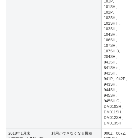
101P、
101SH、
102P、
102SH、
102SHⅡ、
103SH、
104SH、
106SH、
107SH、
107SH B、
204SH、
841SH、
841SH s、
842SH、
941P、942P、
943SH、
944SH、
945SH、
945SH G、
DM010SH、
DM011SH、
DM012SH、
DM013SH
2018年1月末
利用ができなくなる機種
006Z、007Z、