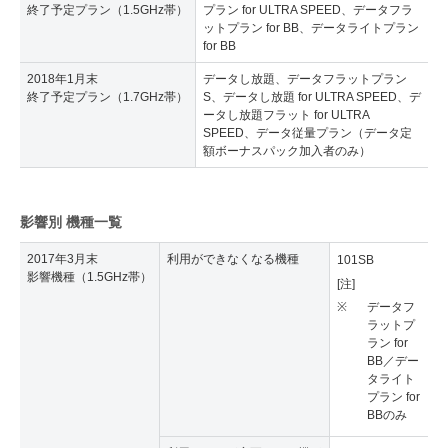
終了予定プラン（1.5GHz帯）
プラン for ULTRA SPEED、データフラ
ットプラン for BB、データライトプラン
for BB
2018年1月末
データし放題、データフラットプラン
終了予定プラン（1.7GHz帯）
S、データし放題 for ULTRA SPEED、デ
ータし放題フラット for ULTRA
SPEED、データ従量プラン（データ定
額ボーナスパック加入者のみ）
影響別 機種一覧
2017年3月末
利用ができなくなる機種
101SB
影響機種（1.5GHz帯）
[注]
※
データフ
ラットプ
ラン for
BB／デー
タライト
プラン for
BBのみ