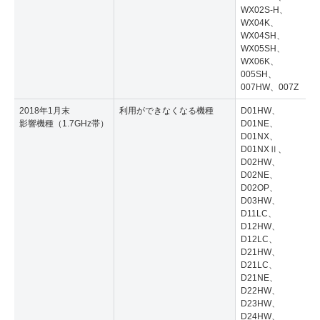
WX02S-H、
WX04K、
WX04SH、
WX05SH、
WX06K、
005SH、
007HW、007Z
2018年1月末
利用ができなくなる機種
D01HW、
影響機種（1.7GHz帯）
D01NE、
D01NX、
D01NXⅡ、
D02HW、
D02NE、
D02OP、
D03HW、
D11LC、
D12HW、
D12LC、
D21HW、
D21LC、
D21NE、
D22HW、
D23HW、
D24HW、