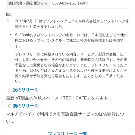
他社携帯・固定電話から
0570-039-151（有料）
[注]
※
2015年7月1日付でソフトバンクモバイル株式会社からソフトバンク株
式会社へ社名を変更しました。
SoftBankおよびソフトバンクの名称、ロゴは、日本国およびその他の
国におけるソフトバンクグループ株式会社の登録商標または商標で
す。
プレスリリースに掲載されている内容、サービス／製品の価格、仕
様、お問い合わせ先、その他の情報は、発表時点の情報です。その後
予告なしに変更となる場合があります。また、プレスリリースにおけ
る計画、目標などはさまざまなリスクおよび不確実な事実により、実
際の結果が予測と異なる場合もあります。あらかじめご了承くださ
い。
次のリリース
最新IoT製品の体験スペース「TECH CAFE」を六本木…
前のリリース
マルチデバイスで利用できる電話会議サービスの提供開始につ
い…
プレスリリース 一覧