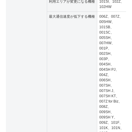
利用エリアが変更になる機種
101SI、102Z、
102HW
最大通信速度が低下する機種
006Z、007Z、
005HW、
101SB、
001SC、
005SH、
007HW、
001P、
002SH、
003P、
004SH、
004SH PJ、
004Z、
006SH、
007SH、
007SH J、
007SH KT、
007Z for Biz、
008Z、
009SH、
009SH Y、
009Z、101F、
101K、101N、