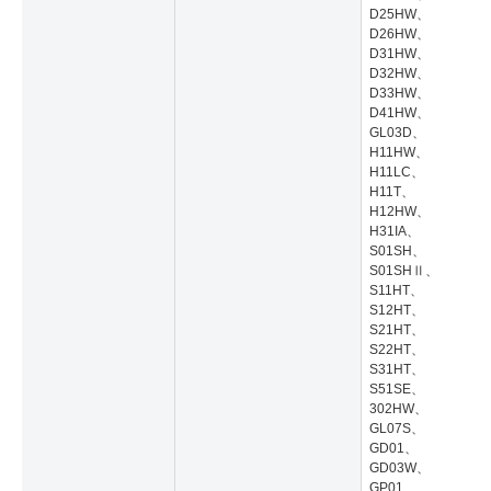
D25HW、
D26HW、
D31HW、
D32HW、
D33HW、
D41HW、
GL03D、
H11HW、
H11LC、
H11T、
H12HW、
H31IA、
S01SH、
S01SHⅡ、
S11HT、
S12HT、
S21HT、
S22HT、
S31HT、
S51SE、
302HW、
GL07S、
GD01、
GD03W、
GP01、