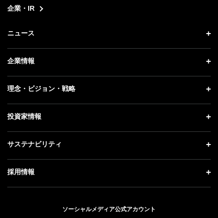
企業・IR
ニュース
ニュース トップ
企業情報
プレスリリース
企業情報 トップ
理念・ビジョン・戦略
お知らせ
社長メッセージ
理念・ビジョン・戦略 トップ
投資家情報
更新情報
会社概要
成長戦略「Activate AI for Society」
記者説明会
投資家情報 トップ
サステナビリティ
事業紹介
技術戦略
ソフトバンクニュース
経営方針
ガバナンス
サステナビリティ トップ
採用情報
人材戦略
IRライブラリー
社会貢献活動
トップメッセージ
採用情報 トップ
財務情報
公開情報
ESG方針・体制
ソーシャルメディア公式アカウント
新卒採用