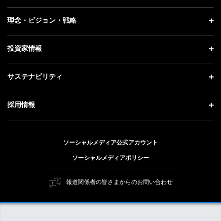
プレスリリース
企業情報 トップ
理念・ビジョン・戦略
お知らせ
社長メッセージ
理念・ビジョン・戦略 トップ
投資家情報
更新情報
会社概要
成長戦略「Activate AI for Society」
記者説明会
投資家情報 トップ
サステナビリティ
事業紹介
技術戦略
ソフトバンクニュース
経営方針
ガバナンス
サステナビリティ トップ
採用情報
人材戦略
IRライブラリー
社会貢献活動
トップメッセージ
採用情報 トップ
財務情報
公開情報
ESG方針・体制
ソーシャルメディア公式アカウント
新卒採用
個人投資家の皆さまへ
ソーシャルメディアポリシー
価値創造プロセス
キャリア採用
株式と社債について
マテリアリティ（重要課題）
報道関係者の皆さまからのお問い合わせ
障がい者採用
コーポレート・ガバナンス
ESGの主な取り組み
ソフトバンク クルー採用
IRニュース