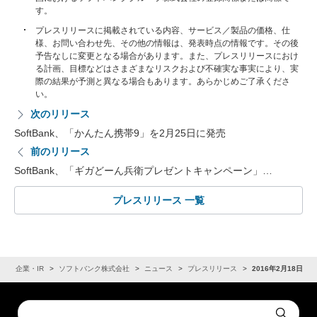
す。
プレスリリースに掲載されている内容、サービス／製品の価格、仕
様、お問い合わせ先、その他の情報は、発表時点の情報です。その後
予告なしに変更となる場合があります。また、プレスリリースにおけ
る計画、目標などはさまざまなリスクおよび不確実な事実により、実
際の結果が予測と異なる場合もあります。あらかじめご了承くださ
い。
次のリリース
SoftBank、「かんたん携帯9」を2月25日に発売
前のリリース
SoftBank、「ギガどーん兵衛プレゼントキャンペーン」…
プレスリリース 一覧
ム
企業・IR
ソフトバンク株式会社
ニュース
プレスリリース
2016年2月18日
Conduct