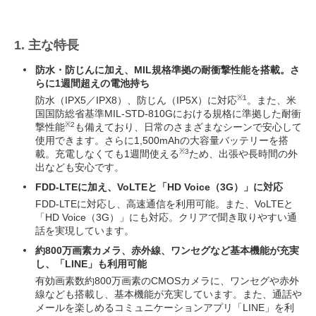
1. 主な特長
防水・防じんに加え、MIL規格準拠の耐衝撃性能を搭載。さ
らに1週間超えの電池持ち
※1
防水（IPX5／IPX8）、防じん（IP5X）に対応
。また、米
国国防総省基準MIL-STD-810Gにおける規格に準拠した耐衝
※2
撃性能
も備えており、日常のさまざまなシーンで安心して
使用できます。さらに1,500mAhの大容量バッテリーを搭
※3
載。充電しなくても1週間使える
ため、出張や長時間の外
出なども安心です。
FDD-LTEに加え、VoLTEと「HD Voice（3G）」に対応
FDD-LTEに対応し、高速通信を利用可能。また、VoLTEと
「HD Voice（3G）」にも対応。クリアで聞き取りやすい通
話を実現しています。
約800万画素カメラ、赤外線、ワンセグなど基本機能が充実
し、「LINE」も利用可能
有効画素数約800万画素のCMOSカメラに、ワンセグや赤外
線なども搭載し、基本機能が充実しています。また、通話や
メールを楽しめるコミュニケーションアプリ「LINE」を利