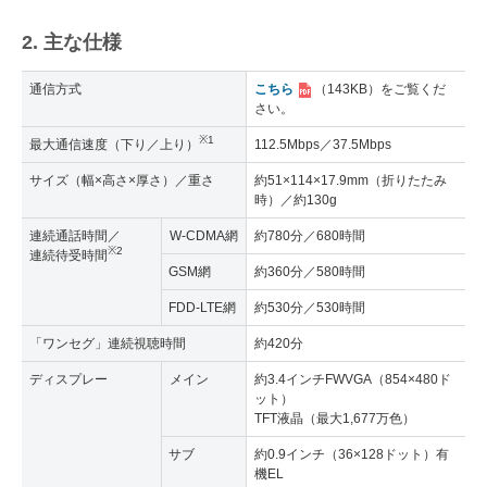
2. 主な仕様
通信方式
こちら
（143KB）
をご覧くだ
さい。
※1
最大通信速度（下り／上り）
112.5Mbps／37.5Mbps
サイズ（幅×高さ×厚さ）／重さ
約51×114×17.9mm（折りたたみ
時）／約130g
連続通話時間／
W-CDMA網
約780分／680時間
※2
連続待受時間
GSM網
約360分／580時間
FDD-LTE網
約530分／530時間
「ワンセグ」連続視聴時間
約420分
ディスプレー
メイン
約3.4インチFWVGA（854×480ド
ット）
TFT液晶（最大1,677万色）
サブ
約0.9インチ（36×128ドット）有
機EL