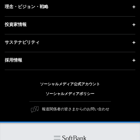
企業情報 トップ
理念・ビジョン・戦略
お知らせ
社長メッセージ
理念・ビジョン・戦略 トップ
投資家情報
更新情報
会社概要
成長戦略「Activate AI for Society」
記者説明会
投資家情報 トップ
サステナビリティ
事業紹介
技術戦略
ソフトバンクニュース
経営方針
ガバナンス
サステナビリティ トップ
採用情報
人材戦略
IRライブラリー
社会貢献活動
トップメッセージ
採用情報 トップ
財務情報
公開情報
ESG方針・体制
ソーシャルメディア公式アカウント
新卒採用
個人投資家の皆さまへ
ソーシャルメディアポリシー
価値創造プロセス
キャリア採用
株式と社債について
マテリアリティ（重要課題）
報道関係者の皆さまからのお問い合わせ
障がい者採用
コーポレート・ガバナンス
ESGの主な取り組み
ソフトバンク クルー採用
IRニュース
ESG関連資料