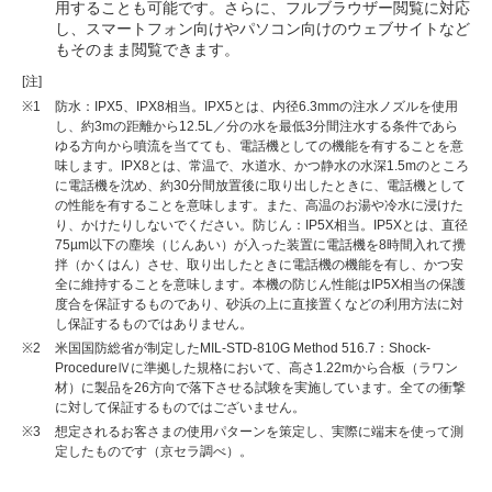
用することも可能です。さらに、フルブラウザー閲覧に対応
し、スマートフォン向けやパソコン向けのウェブサイトなど
もそのまま閲覧できます。
[注]
※1
防水：IPX5、IPX8相当。IPX5とは、内径6.3mmの注水ノズルを使用
し、約3mの距離から12.5L／分の水を最低3分間注水する条件であら
ゆる方向から噴流を当てても、電話機としての機能を有することを意
味します。IPX8とは、常温で、水道水、かつ静水の水深1.5mのところ
に電話機を沈め、約30分間放置後に取り出したときに、電話機として
の性能を有することを意味します。また、高温のお湯や冷水に浸けた
り、かけたりしないでください。防じん：IP5X相当。IP5Xとは、直径
75µm以下の塵埃（じんあい）が入った装置に電話機を8時間入れて攪
拌（かくはん）させ、取り出したときに電話機の機能を有し、かつ安
全に維持することを意味します。本機の防じん性能はIP5X相当の保護
度合を保証するものであり、砂浜の上に直接置くなどの利用方法に対
し保証するものではありません。
※2
米国国防総省が制定したMIL-STD-810G Method 516.7：Shock-
ProcedureⅣに準拠した規格において、高さ1.22mから合板（ラワン
材）に製品を26方向で落下させる試験を実施しています。全ての衝撃
に対して保証するものではございません。
※3
想定されるお客さまの使用パターンを策定し、実際に端末を使って測
定したものです（京セラ調べ）。