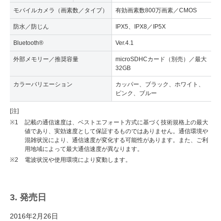
モバイルカメラ（画素数／タイプ）
有効画素数800万画素／CMOS
防水／防じん
IPX5、IPX8／IP5X
Bluetooth®
Ver.4.1
外部メモリー／推奨容量
microSDHCカード（別売）／最大
32GB
カラーバリエーション
カッパー、ブラック、ホワイト、
ピンク、ブルー
[注]
※1
記載の通信速度は、ベストエフォート方式に基づく技術規格上の最大
値であり、実効速度として保証するものではありません。通信環境や
混雑状況により、通信速度が変化する可能性があります。また、ご利
用地域によって最大通信速度が異なります。
※2
電波状況や使用環境により変動します。
3. 発売日
2016年2月26日