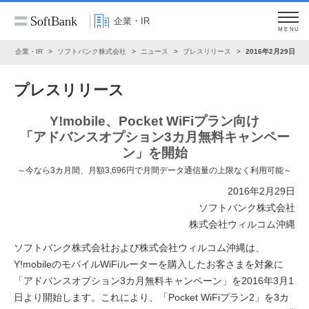
企業・IR
MENU
ム
企業・IR
ソフトバンク株式会社
ニュース
プレスリリース
2016年2月29日
プレスリリース
Y!mobile、Pocket WiFiプラン向け
「アドバンスオプション3カ月無料キャンペー
ン」を開始
～今なら3カ月間、月額3,696円で月間データ通信量の上限なく利用可能～
2016年2月29日
ソフトバンク株式会社
株式会社ウィルコム沖縄
ソフトバンク株式会社および株式会社ウィルコム沖縄は、
Y!mobileのモバイルWiFiルーターを購入したお客さまを対象に
「アドバンスオプション3カ月無料キャンペーン」を2016年3月1
日より開始します。これにより、「Pocket WiFiプラン2」を3カ