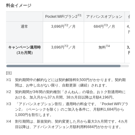
料金イメージ
※1
Pocket WiFiプラン2
アドバンスオプション
合
※2
※3
通常
3,696円
／月
684円
／月
4,38
円
月
※2
※4
キャンペーン適用時
3,696円
／月
無料
3,69
（3カ月間）
円
月
[注]
※1
契約期間中の解約などには契約解除料9,500円がかかります。契約期
間は、お申し出がない限り、自動更新（継続）されます。
※2
契約期間が3年間の契約種別「さんねん」の場合。おトク割適用時に
おける、加入月から37カ月間。38カ月目以降は月額4,196円。
※3
「アドバンスオプション割引」適用時の料金です。「Pocket WiFiプラ
ン2」（ベーシックを除く）のご加入を条件に、月額料1,684円から
1,000円を割引します。
※4
割引期間は、新規契約、契約変更した月から最大3カ月間です。4カ月
目以降は、アドバンスオプション月額利用料684円がかかります。