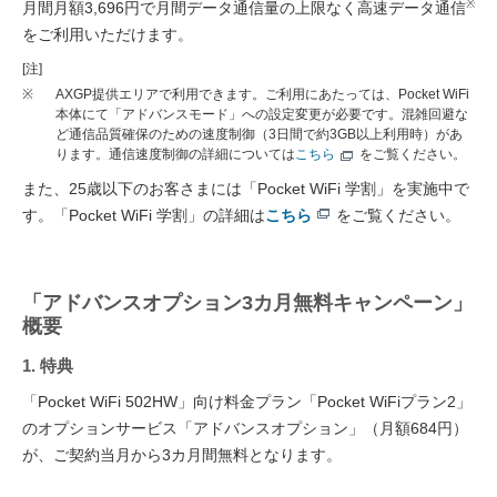
※
月間月額3,696円で月間データ通信量の上限なく高速データ通信
をご利用いただけます。
[注]
※
AXGP提供エリアで利用できます。ご利用にあたっては、Pocket WiFi
本体にて「アドバンスモード」への設定変更が必要です。混雑回避な
ど通信品質確保のための速度制御（3日間で約3GB以上利用時）があ
ります。通信速度制御の詳細については
こちら
をご覧ください。
また、25歳以下のお客さまには「Pocket WiFi 学割」を実施中で
す。「Pocket WiFi 学割」の詳細は
こちら
をご覧ください。
「アドバンスオプション3カ月無料キャンペーン」
概要
1. 特典
「Pocket WiFi 502HW」向け料金プラン「Pocket WiFiプラン2」
のオプションサービス「アドバンスオプション」（月額684円）
が、ご契約当月から3カ月間無料となります。