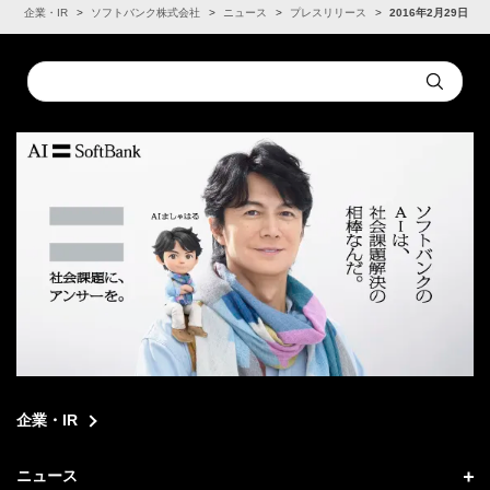
ム
企業・IR
ソフトバンク株式会社
ニュース
プレスリリース
2016年2月29日
Conduct
Submit
a
search
企業・IR
ニュース