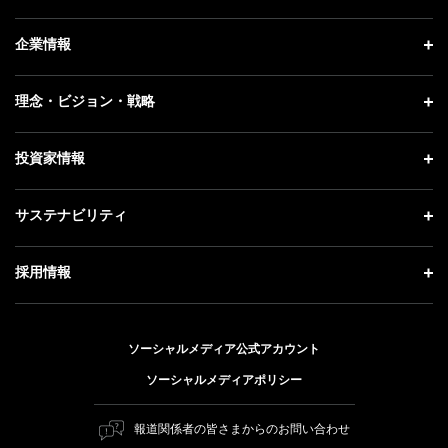
ニュース トップ
企業情報
プレスリリース
企業情報 トップ
理念・ビジョン・戦略
お知らせ
社長メッセージ
理念・ビジョン・戦略 トップ
投資家情報
更新情報
会社概要
成長戦略「Activate AI for Society」
記者説明会
投資家情報 トップ
サステナビリティ
事業紹介
技術戦略
ソフトバンクニュース
経営方針
ガバナンス
サステナビリティ トップ
採用情報
人材戦略
IRライブラリー
社会貢献活動
トップメッセージ
採用情報 トップ
財務情報
公開情報
ESG方針・体制
ソーシャルメディア公式アカウント
新卒採用
個人投資家の皆さまへ
ソーシャルメディアポリシー
価値創造プロセス
キャリア採用
株式と社債について
マテリアリティ（重要課題）
報道関係者の皆さまからのお問い合わせ
障がい者採用