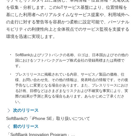
リティとリアルタイムに連携し、車両情報・位置情報・充電状況
を収集・分析します。このIoTサービス基盤により、位置情報を
基にした利用者へのリアルタイムなサービス提案や、利用域外へ
の走行に対する警告等を容易かつ柔軟に設定可能で、パーソナル
モビリティの利便性向上と全体視点でのサービス監視を支援する
環境を迅速に実現します。
SoftBankおよびソフトバンクの名称、ロゴは、日本国およびその他の
国におけるソフトバンクグループ株式会社の登録商標または商標で
す。
プレスリリースに掲載されている内容、サービス／製品の価格、仕
様、お問い合わせ先、その他の情報は、発表時点の情報です。その後
予告なしに変更となる場合があります。また、プレスリリースにおけ
る計画、目標などはさまざまなリスクおよび不確実な事実により、実
際の結果が予測と異なる場合もあります。あらかじめご了承くださ
い。
次のリリース
SoftBankの「iPhone SE」取り扱いについて
前のリリース
「SoftBank Innovation Program」…