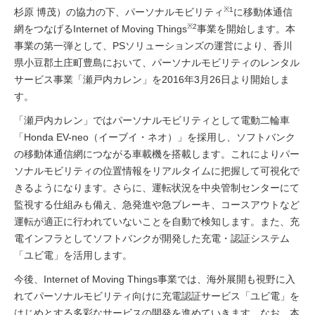
※1
杉原 博茂）の協力の下、パーソナルモビリティ
に移動体通信
※2
網をつなげるInternet of Moving Things
事業を開始します。本
事業の第一弾として、PSソリューションズの運営により、香川
県小豆郡土庄町豊島において、パーソナルモビリティのレンタル
サービス事業「瀬戸内カレン」を2016年3月26日より開始しま
す。
「瀬戸内カレン」ではパーソナルモビリティとして電動二輪車
「Honda EV-neo（イーブイ・ネオ）」を採用し、ソフトバンク
の移動体通信網につながる車載機を搭載します。これによりパー
ソナルモビリティの位置情報をリアルタイムに把握して可視化で
きるようになります。さらに、運転状況を中央管制センターにて
監視する仕組みも備え、急発進や急ブレーキ、コースアウトなど
運転が適正に行われていないことを自動で検知します。また、充
電インフラとしてソフトバンクが開発した充電・認証システム
「ユビ電」を活用します。
今後、Internet of Moving Things事業では、海外展開も視野に入
れてパーソナルモビリティ向けに充電認証サービス「ユビ電」を
はじめとする多彩なサービスの開発を進めていきます。なお、本