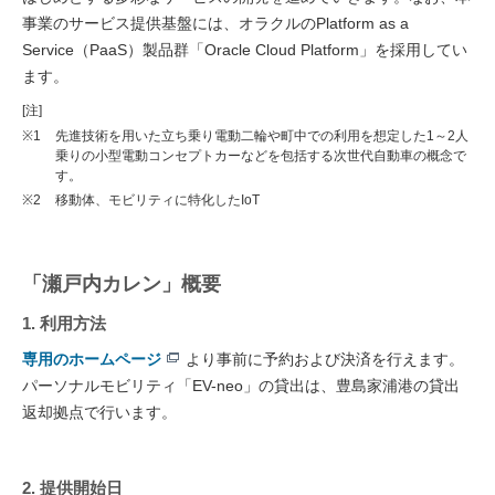
事業のサービス提供基盤には、オラクルのPlatform as a
Service（PaaS）製品群「Oracle Cloud Platform」を採用してい
ます。
[注]
※1
先進技術を用いた立ち乗り電動二輪や町中での利用を想定した1～2人
乗りの小型電動コンセプトカーなどを包括する次世代自動車の概念で
す。
※2
移動体、モビリティに特化したIoT
「瀬戸内カレン」概要
1. 利用方法
専用のホームページ
より事前に予約および決済を行えます。
パーソナルモビリティ「EV-neo」の貸出は、豊島家浦港の貸出
返却拠点で行います。
2. 提供開始日