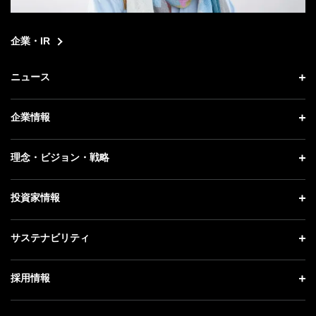
企業・IR
ニュース
ニュース トップ
企業情報
プレスリリース
企業情報 トップ
理念・ビジョン・戦略
お知らせ
社長メッセージ
理念・ビジョン・戦略 トップ
投資家情報
更新情報
会社概要
成長戦略「Activate AI for Society」
記者説明会
投資家情報 トップ
サステナビリティ
事業紹介
技術戦略
ソフトバンクニュース
経営方針
ガバナンス
サステナビリティ トップ
採用情報
人材戦略
IRライブラリー
社会貢献活動
トップメッセージ
採用情報 トップ