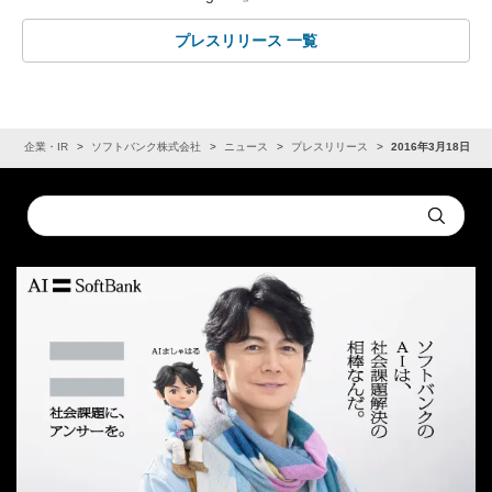
プレスリリース 一覧
ム
企業・IR
ソフトバンク株式会社
ニュース
プレスリリース
2016年3月18日
Conduct
Submit
a
search