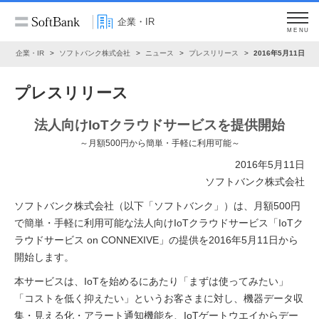
企業・IR
MENU
ム
企業・IR
ソフトバンク株式会社
ニュース
プレスリリース
2016年5月11日
プレスリリース
法人向けIoTクラウドサービスを提供開始
～月額500円から簡単・手軽に利用可能～
2016年5月11日
ソフトバンク株式会社
ソフトバンク株式会社（以下「ソフトバンク」）は、月額500円
で簡単・手軽に利用可能な法人向けIoTクラウドサービス「IoTク
ラウドサービス on CONNEXIVE」の提供を2016年5月11日から
開始します。
本サービスは、IoTを始めるにあたり「まずは使ってみたい」
「コストを低く抑えたい」というお客さまに対し、機器データ収
集・見える化・アラート通知機能を、IoTゲートウエイからデー