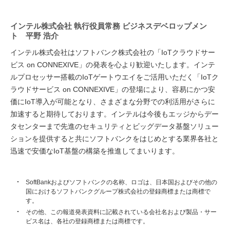
インテル株式会社 執行役員常務 ビジネスデベロップメン
ト 平野 浩介
インテル株式会社はソフトバンク株式会社の「IoTクラウドサー
ビス on CONNEXIVE」の発表を心より歓迎いたします。インテ
ルプロセッサー搭載のIoTゲートウエイをご活用いただく「IoTク
ラウドサービス on CONNEXIVE」の登場により、容易にかつ安
価にIoT導入が可能となり、さまざまな分野での利活用がさらに
加速すると期待しております。インテルは今後もエッジからデー
タセンターまで先進のセキュリティとビッグデータ基盤ソリュー
ションを提供すると共にソフトバンクをはじめとする業界各社と
迅速で安価なIoT基盤の構築を推進してまいります。
SoftBankおよびソフトバンクの名称、ロゴは、日本国およびその他の
国におけるソフトバンクグループ株式会社の登録商標または商標で
す。
その他、この報道発表資料に記載されている会社名および製品・サー
ビス名は、各社の登録商標または商標です。