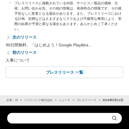
プレスリリースに掲載されている内容、サービス／製品の価格、仕
様、お問い合わせ先、その他の情報は、発表時点の情報です。その後
予告なしに変更となる場合があります。また、プレスリリースにおけ
る計画、目標などはさまざまなリスクおよび不確実な事実により、実
際の結果が予測と異なる場合もあります。あらかじめご了承くださ
い。
次のリリース
90日間無料、「はじめよう！Google Play&tra…
前のリリース
人事について
プレスリリース 一覧
ム
企業・IR
ソフトバンク株式会社
ニュース
プレスリリース
2016年5月11日
Conduct
Submit
a
search