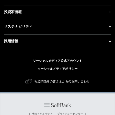
お知らせ
社長メッセージ
理念・ビジョン・戦略 トップ
投資家情報
更新情報
会社概要
成長戦略「Activate AI for Society」
記者説明会
投資家情報 トップ
サステナビリティ
事業紹介
技術戦略
ソフトバンクニュース
経営方針
ガバナンス
サステナビリティ トップ
採用情報
人材戦略
IRライブラリー
社会貢献活動
トップメッセージ
採用情報 トップ
財務情報
公開情報
ESG方針・体制
ソーシャルメディア公式アカウント
新卒採用
個人投資家の皆さまへ
ソーシャルメディアポリシー
価値創造プロセス
キャリア採用
株式と社債について
マテリアリティ（重要課題）
報道関係者の皆さまからのお問い合わせ
障がい者採用
コーポレート・ガバナンス
ESGの主な取り組み
ソフトバンク クルー採用
IRニュース
ESG関連資料
外部評価・イニシアチブ
情報セキュリティ
プライバシーセンター