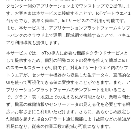
タセンター側のアプリケーションまでワンストップでご提供しま
す。お客さまは本サービスに接続することで、IoTゲートウエイ1
台からでも、素早く簡単に、IoTサービスのご利用が可能です。
また、本サービスは、アプリケーションプラットフォームをソフ
トバンクのクラウド上で運用し閉域網で接続することで、セキュ
アな利用環境も提供します。
本サービスでは、IoTの導入に必要な機能をクラウドサービスと
して提供するため、個別の開発コストの発生を抑えて簡単にIoT
のスモールスタートが可能です。対応IoTゲートウエイ内のソフ
トウエアが、センサーや機器から収集した生データを、直感的な
UIを使って可視化できる値に変換することができます。また、ア
プリケーションプラットフォームのテンプレートを用いること
で、グラフ・表・地図上での見える化が可能となり、業種を問わ
ず、機器の稼働情報やセンサーデータの見える化を必要とする幅
広いお客さまにご利用いただけます。さらに、あらかじめ設定し
た閾値を超えた場合のアラート通知機能により故障などの検知が
容易になり、従来の作業工数の削減が可能になります。