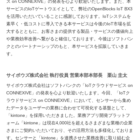
ス on CONNEXIVE」の発表を心より歓迎いたします。また、本
サービスのIoTゲートウエイとして、弊社のOpenBlocks IoT BX3
を活用いただいていることに感謝しております。IoTシステムを
素早く・低コストに導入できる本サービスは今後のIoT市場を拡
大するとともに、お客さまの提供する製品・サービスの価値向上
や業務効率改善へ繋がると確信しております。今後はソフトバン
クとのパートナーシップのもと、本サービスを拡販していきま
す。
サイボウズ株式会社 執行役員 営業本部本部長 栗山 圭太
サイボウズ株式会社はソフトバンクの「IoTクラウドサービス on
CONNEXIVE」の発表を心より歓迎いたします。今回、「IoTク
ラウドサービス on CONNEXIVE」において、センサーから集め
たデータをユーザーの業務に合わせて可視化する基盤として、
「kintone」を採用いただきました。業務アプリ開発プラットフ
ォーム「kintone」は現在4,000社を超えるさまざまな業種の企業
さまにご契約いただいており、その活用方法も多様化しておりま
す。センサーと「kintone」を連携させた業務改善に取り組む企